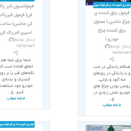
بهداشتی
خودرو
,
شوینده و
,
فرمولاسیون
فرمولاسیون قیر پا
بهداشتی
فرمول براق کننده ی
کن| فرمول قیرپاک
چراغ ماشین | محلول
کن ماشین| ساخت
براق کننده چراغ
اسپری قیرپاک کن
خودرو |
ارسال توسط
netsmart
ارسال توسط
netsmart
حتما برای شما هم
اتفاق افتاده است که
هنگام رانندگی در شب
لکه‌های قیر را بر رو
و یا رانندگی در روزهای
لاستیک و بدنه‌ی
مه آلود و بارانی،
خودرو خود مشاهده
روشن بودن چراغ های
کنید. ع...
خودرو نقش زیادی در
ج...
ادامه مطلب
ادامه مطلب
خودرو
,
شوینده و
,
فرمولاسیو
بهداشتی