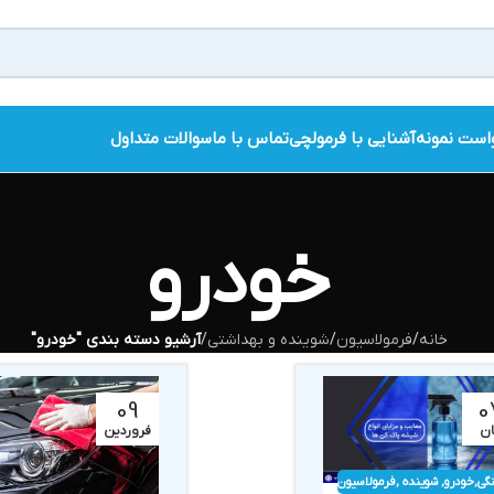
است نمونه
آشنایی با فرمولچی
تماس با ما
سوالات متداول
خودرو
خانه
/
فرمولاسیون
/
شوینده و بهداشتی
/
آرشیو دسته بندی "خودرو"
09
0
ان
فروردین
گی
,
خودرو
,
شوینده
,
فرمولاسیون