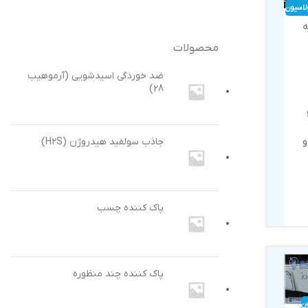
لاسیون
ه
محصولات
ضد خوردگی اسیدشویی (آرموهیب
28)
و
جاذب سولفید هیدروژن (H2S)
پاک کننده چسب
پاک کننده چند منظوره
ن