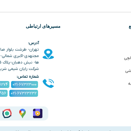
مسیرهای ارتباطی
آدرس:
تهران- طرشت بلوار صا
مجتهدی-اکبری شمالی- خ
لچی
شرکت رایان شیمی شری
شی
شماره تماس:
ه
8274
021-67323000
1456
021-67323232