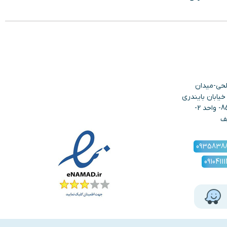
لحی-میدان
یابان بایندری
ها- نبش دهبان-پلاک 85- واحد 2-
ف
0935838
0910411