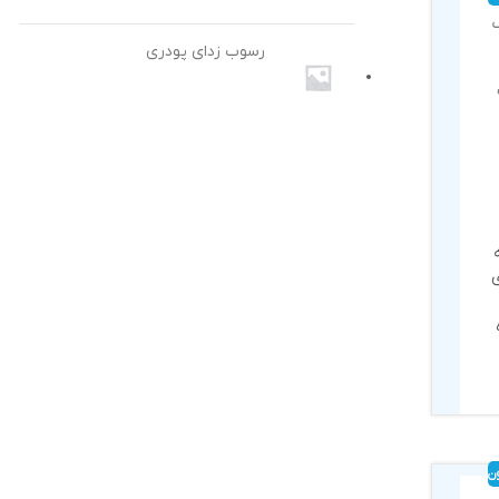
ک
رسوب زدای پودری
ی
ن