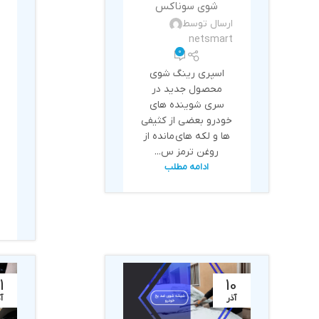
شوی سوناکس
ارسال توسط
netsmart
0
اسپری رینگ شوی
محصول جدید در
سری شوینده های
خودرو بعضي از كثيفي
ها و لكه هاي مانده از
روغن ترمز س...
ادامه مطلب
1
10
آذر
آ