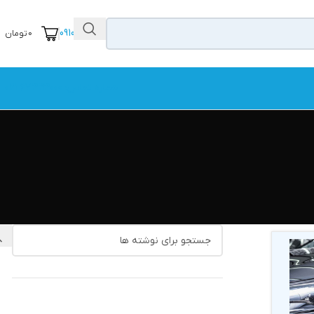
09104111456
0
تومان
شماره تماس: 67323000-021