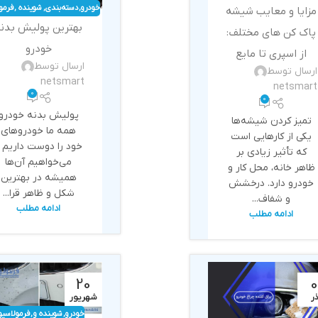
و
خودرو
,
دسته‌بندی
,
شوینده
,
فرمو
مزایا و معایب شیشه
بهداشتی
نشده
و
بهترین پولیش بدن
پاک کن‌ های مختلف:
بهداشتی
خودرو
از اسپری تا مایع
ارسال توسط
ارسال توسط
netsmart
netsmart
0
0
پولیش بدنه خودرو
تمیز کردن شیشه‌ها
همه ما خودروهای
یکی از کارهایی است
خود را دوست داریم 
که تأثیر زیادی بر
می‌خواهیم آن‌ها
ظاهر خانه، محل کار و
همیشه در بهترین
خودرو دارد. درخشش
شکل و ظاهر قرا...
و شفاف...
ادامه مطلب
ادامه مطلب
20
0
ذر
شهریور
خودرو
,
شوینده و
,
فرمولاسیو