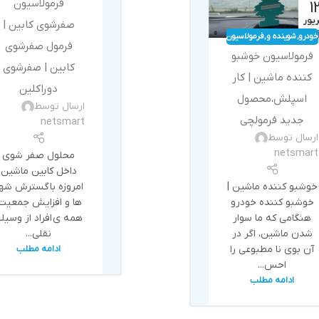
فرمولاسیون
1
یور
صفرشوی کابین |
خودرو
,
شوینده و
,
فرمولاسیون
فرمول صفرشوی
بهداشتی
فرمولاسیون خوشبو
کابین | صفرشوی
کننده ماشین | کار
دوراکلین
اسپلش،محصول
ارسال توسط
جدید فرمولچی
netsmart
ارسال توسط
netsmart
محلول صفر شوی
داخل کابین ماشین
امروزه با گسترش شه
خوشبو کننده ماشین |
ها و افزایش جمعیت،
خوشبو کننده خودرو
همه ی افراد از وسیل
هنگامی که ما سوار
نقلی...
شدن ماشین، اگر در
آن بوی نا مطبوعی را
ادامه مطلب
احس...
ادامه مطلب