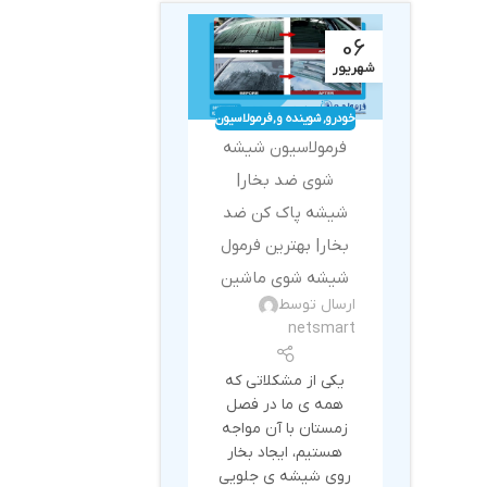
06
شهریور
خودرو
,
شوینده و
,
فرمولاسیون
بهداشتی
فرمولاسیون شیشه
شوی ضد بخار|
شیشه پاک کن ضد
بخار| بهترین فرمول
شیشه شوی ماشین
ارسال توسط
netsmart
یکی از مشکلاتی که
همه ی ما در فصل
زمستان با آن مواجه
هستیم، ایجاد بخار
روی شیشه ی جلویی