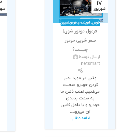
3
17
شهریور
شهر
خودرو
,
شوینده و
,
فرمولاسیون
بهداشتی
فرمول موتور شوی|
صفر شویی موتور
چیست؟
ارسال توسط
netsmart
وقتی در مورد تمیز
کردن خودرو صحبت
می‌کنیم، اغلب ذهن ما
به سمت بدنه‌ی
خودرو و یا داخل کابین
آن می‌رود...
ادامه مطلب