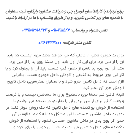
برای ارتباط با کارشناسان فرمول چی و دریافت مشاوره رایگان، ثبت سفارش
با شماره های زیر تماس بگیرید و یا از طریق واتساپ با ما در ارتباط باشید.
تلفن همراه و واتساپ:
09104111546
و
09358388274
تلفن دفتر شرکت:
02167323000
بوی بد خودرو ناشی از عاملی که می خواهد باشد مهم اینست که باید
آن را ار بین برد. برای این کار اول باید اول منشا بوی بد را از بین برد،
مثلا اگر این بوی بد ناشی از نقص فنی هست باید آن را برطرف کرد و یا
اگر این بوی مربوط به کثیفی و آلودگی داخل خودرو هست، بنابراین
لازم است که داخل کابین جارو شود و با محلول صفرشویی داخل کابین
آلودگی های آن تمیز کرد.
البته گاهی هم منشا بوی نامطبوع برای ما مشخص نیست و یا فرصت
و وقت کافی برای از بین بردن آن را نداریم، در نتیجه می توانیم با
استفاده از خوش بو کننده های داخل کابین که یک روش موثر غلبه بر
بوی بد داخل ماشین هست، با این مشکل مقابله کنیم. علاوه بر آن
حتی اگر بوی بدی در داخل ماشین احساس نشود با استفاده از خوش
بوکننده های داخل ماشین می توانیم احساس خوبی را برای خود و