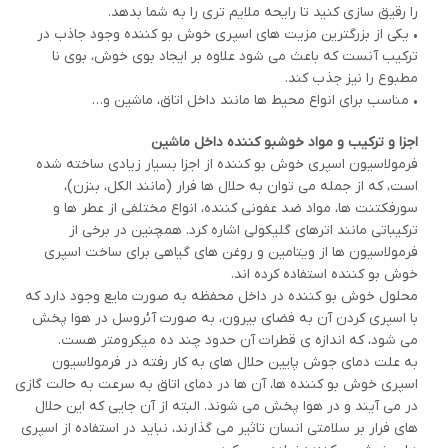
را رقیق سازی کنید تا رایحه ملایم تری را به شما بدهد.
• یکی از بزرگترین مزیت های اسپری خوش بو کننده وجود جاذب در
ترکیب آنست که باعث می شود علاوه بر ایجاد بوی خوش، بوی نا
مطبوع را نیز جذب کند.
• مناسب برای انواع محیط ها مانند داخل اتاق، ماشین و…
اجزا و ترکیب و مواد خوشبو کننده داخل ماشین
فرمولاسیون اسپری خوش بو کننده از اجزا بسیار زیادی ساخته شده
است، که از جمله می توان به حلال ها فرار (مانند الکل، بنزن)،
سورفکتنت ها، مواد ضد عفونی کننده، انواع مختلفی از عطر ها و
ترکیباتی مانند اترهای گلیکولی اشاره کرد. همچنین در برخی از
فرمولاسیون ها از ویتامین و روغن های گیاهی برای ساخت اسپری
خوش بو کننده استفاده کرده اند.
محلول خوش بو کننده در داخل محفظه به صورت مایع وجود دارد که
با اسپری کردن آن به فضای بیرون، به صورت آئروسل در هوا پخش
می شود، که اندازه ی قطرات آن حدود چند ده میکرومتر هست.
به علت دمای جوش پایین حلال های به کار رفته در فرمولاسیون
اسپری خوش بو کننده ها، آن ها در دمای اتاق به سرعت به حالت گازی
در می آیند و در هوا پخش می شوند. البته از آن جایی که این حلال
های فرار بر سلامتی انسان تاثیر می گذارند، نباید در استفاده از اسپری