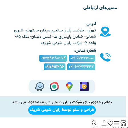
مسیرهای ارتباطی
آدرس:
تهران- طرشت بلوار صالحی-میدان مجتهدی-اکبری
شمالی- خیابان بایندری ها- نبش دهبان-پلاک 85-
واحد 2- شرکت رایان شیمی شریف
شماره تماس:
09358388274
021-67323000
09104111456
021-67323232
تمامی حقوق برای شرکت رایان شیمی شریف محفوظ می باشد
طراحی و سئو توسط رایان شیمی شریف