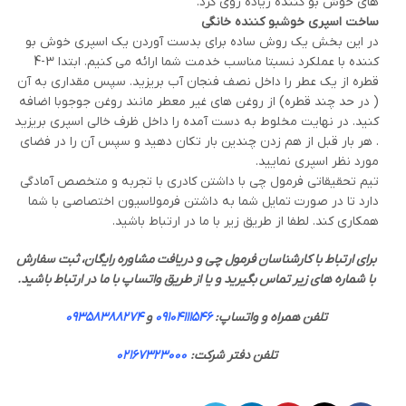
های خوش بو کننده زیاده روی کرد.
ساخت اسپری خوشبو کننده خانگی
در این بخش یک روش ساده برای بدست آوردن یک اسپری خوش بو
کننده با عملکرد نسبتا مناسب خدمت شما ارائه می کنیم. ابتدا 3-4
قطره از یک عطر را داخل نصف فنجان آب بریزید. سپس مقداری به آن
( در حد چند قطره) از روغن های غیر معطر مانند روغن جوجوبا اضافه
کنید. در نهایت مخلوط به دست آمده را داخل ظرف خالی اسپری بریزید
. هر بار قبل از هم زدن چندین بار تکان دهید و سپس آن را در فضای
مورد نظر اسپری نمایید.
تیم تحقیقاتی فرمول چی با داشتن کادری با تجربه و متخصص آمادگی
دارد تا در صورت تمایل شما به داشتن فرمولاسیون اختصاصی با شما
همکاری کند. لطفا از طریق زیر با ما در ارتباط باشید.
برای ارتباط با کارشناسان فرمول چی و دریافت مشاوره رایگان، ثبت سفارش
با شماره های زیر تماس بگیرید و یا از طریق واتساپ با ما در ارتباط باشید.
تلفن همراه و واتساپ:
09104111546
و
09358388274
تلفن دفتر شرکت:
02167323000