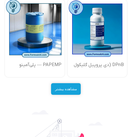
DPnB (دی پروپیل گلیکول
PAPEMP — پلی‌آمینو
مونوبوتیل اتر )
پُلی‌اتر متیلن فسفونیک
اسید
مشاهده بیشتر