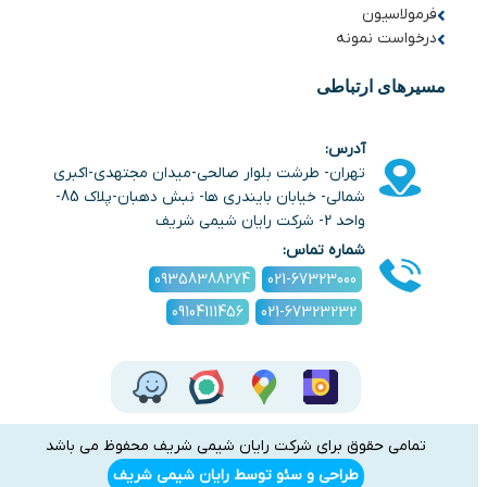
فرمولاسیون
درخواست نمونه
مسیرهای ارتباطی
آدرس:
تهران- طرشت بلوار صالحی-میدان مجتهدی-اکبری
شمالی- خیابان بایندری ها- نبش دهبان-پلاک 85-
واحد 2- شرکت رایان شیمی شریف
شماره تماس:
09358388274
021-67323000
09104111456
021-67323232
تمامی حقوق برای شرکت رایان شیمی شریف محفوظ می باشد
طراحی و سئو توسط رایان شیمی شریف