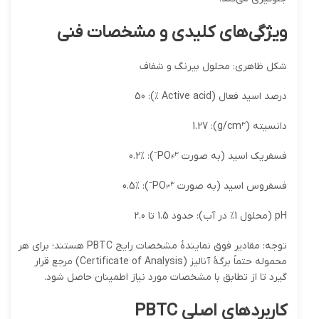
ویژگی‌های کلیدی و مشخصات فنی
شکل ظاهری: محلول بیرنگ و شفاف
درصد اسید فعال (Active acid %): 50
دانسیته (g/cm³): 1.27
فسفریک اسید (به صورت PO₄³⁻): 0.2%
فسفروس اسید (به صورت PO₃³⁻): 0.5%
pH (محلول 1% در آب): حدود 1.5 تا 2.0
توجه: مقادیر فوق نمایندهٔ مشخصات رایج PBTC هستند؛ برای هر
محموله حتماً برگهٔ آنالیز (Certificate of Analysis) مرجع قرار
گیرد تا از تطابق با مشخصات مورد نیاز اطمینان حاصل شود.
کاربردهای اصلی PBTC