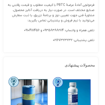
فرمولچی آمادهٔ عرضهٔ PBTC با کیفیت مطلوب و قیمت رقابتی به
صنایع مختلف است. در صورت نیاز به دریافت آنالیز محصول،
مشاورهٔ فنی جهت تعیین دوز و برنامهٔ تزریق، یا ثبت سفارش
می‌توانید با تیم فروش و پشتیبانی تماس بگیرید:
تلفن همراه و واتساپ: 09358388274 و 09104111456
تلفن پشتیبانی: 02167323232
محصولات پیشنهادی