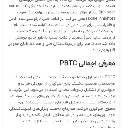
فسفونی و کربوکسیلی، هم به‌عنوان بازدارندهٔ خوردگی (corrosion
inhibitor) بسیار مؤثر است و هم به‌عنوان مهارکنندهٔ رسوب
(scale inhibitor) عمل می‌کند. در ادامه متن بازنویسی‌شده، کامل
و قابل‌انتشار برای قرار دادن در سایت شما آماده شده است. نام
عرضه‌کننده در متن به «فرمولچی» تغییر یافته و مشخصات،
کاربردها، مزایا، نحوهٔ مصرف و نکات ایمنی به‌طور جامع پوشش
داده شده‌اند تا هم برای بازدیدکنندگان فنی و هم مخاطبان عمومی
قابل‌فهم باشد.
معرفی اجمالی PBTC
PBTC یک محلول شفاف و بیرنگ با خواص اسیدی است که در
فرایندهای صنعتی مختلف برای جلوگیری از خوردگی فلزات و
جلوگیری از تشکیل رسوبات معدنی استفاده می‌شود. این ترکیب با
مهار یون‌های کلسیم، منیزیم و دیگر کاتیون‌های سازندهٔ رسوبات،
از کریستالیزاسیون و تشکیل لایه‌های سخت و چسبنده روی
سطوح جلوگیری می‌کند. هم‌زمان به‌علت ویژگی‌های کیلیت‌کنندگی
خود، یون‌های حل‌شده را در فاز محلول پایدار نگاه می‌دارد و از
واکنش‌هایی که منجر به رسوب یا تخریب سطح می‌شوند
جلوگیری می‌کند.