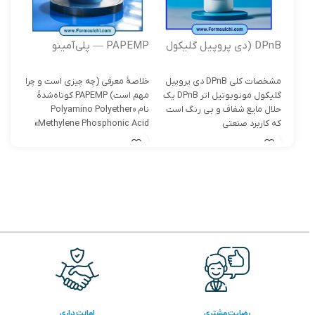
DPnB (دی پروپیل گلیکول
PAPEMP — پلی‌آمینو
BTC
مونوبوتیل اتر )
پُلی‌اتر متیلن فسفونیک اسید
مشخصات کلی DPnB دی پروپیل
خلاصۀ معرفی (چه چیزی است و چرا
تریکر
گلیکول مونوبوتیل اتر DPnB یک
مهم است) PAPEMP کوتاه‌شدهٔ
حلال مایع شفاف و بی رنگ است
نام «Polyamino Polyether
ترکی
که کاربرد صنعتی
Methylene Phosphonic Acid»
در ص
است — یک
رضایت مشتری
امانت داری