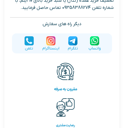
تخفیف خرید عمده (تناژ) یا سبد خرید بالای ۱۰ آیتم، با
شماره تلفن 09358388274 تماس حاصل فرمایید.
دیگر راه های سفارش
واتساپ
تلگرام
اینستاگرام
تلفن
مقرون به صرفه
رضایت مشتری