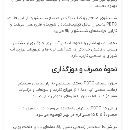
بهبود بخشد.
شستشوی صنعتی و کیلیتینگ: در صنایع شستشو و بازیابی فلزات،
PBTC به‌عنوان عامل کیلیت‌کننده و شویندهٔ فلزی عمل می‌کند و
کارایی فرایندهای شستشو را بالا می‌برد.
تجهیزات بهداشتی و خطوط انتقال آب: برای جلوگیری از تشکیل
رسوب و کاهش خوردگی در شیرآلات، لوله‌ها و تجهیزات توزیع آب
شهری یا صنعتی کاربرد دارد.
نحوهٔ مصرف و دوزگذاری
میزان مصرف PBTC بستگی مستقیم به پارامترهای سیستم
(مانند سختی آب، دما، pH، میزان کلرید و سولفات و ترکیبات
همراه) دارد. اما دستورالعمل‌های عمومی عبارتند از:
زمانی که PBTC به‌تنهایی استفاده می‌شود، دوز معمول در
محدودهٔ 5 تا 15 میلی‌گرم در لیتر توصیه می‌شود.
در شرایط سخت‌تر (سختی بسیار بالا، دماهای بالا یا غلظت یونی