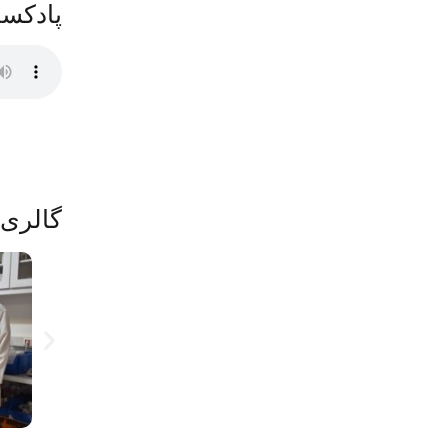
پادکس
گالری 