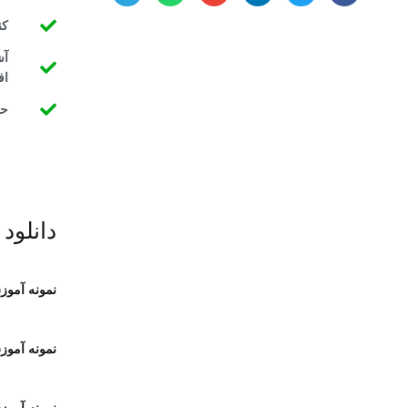
کن
آش
اف
حل
دانلود 
نمونه آمو
نمونه آموز