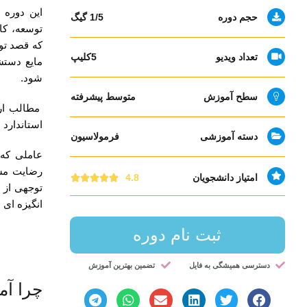
این دوره­
حجم دوره
1/5 گیگ
توسعه، کا
که قصد تو
تعداد ویدیو
5کلیپ
مایع دستش
شود.
سطح آموزش
متوسط پیشرفته
مطالب ارا
استاندارد 
دسته آموزشی
فرمولاسیون
عاملی که 
امتیاز دانشجویان
4.8





توجهی از 
انگیزه ­ای
ثبت نام دوره
دسترسی همیشگی به فایل
تضمین بهترین آموزش
چرا آ