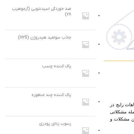
ضد خوردگی اسیدشویی (آرموهیب
28)
جاذب سولفید هیدروژن (H2S)
پاک کننده چسب
پاک کننده چند منظوره
هات رایج در
له مشکلاتی
ن مشکلات و
رسوب زدای پودری