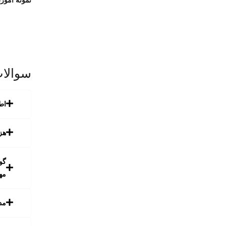
نمونه آمو
سوالات
اط
هز
گو
مه
مد