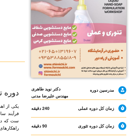
دکتر نوید طاهری
مدرسین دوره
دوره 
مهندس علیرضا مدنی
یکی از اه
زمان کل دوره عملی
240 دقیقه
فرآیند سا
ست که در 
زمان کل دوره تئوری
90 دقیقه
راهکارهای 