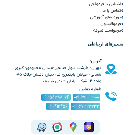
آشنایی با فرمولچی
تماس با ما
دوره های آموزشی
فرمولاسیون
درخواست نمونه
مسیرهای ارتباطی
آدرس:
تهران- طرشت بلوار صالحی-میدان مجتهدی-اکبری
شمالی- خیابان بایندری ها- نبش دهبان-پلاک 85-
واحد 2- شرکت رایان شیمی شریف
شماره تماس:
09358388274
021-67323000
09104111456
021-67323232