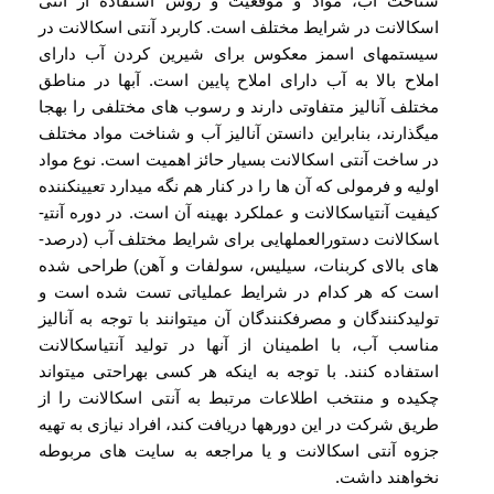
شناخت آب، مواد و موقعیت و روش استفاده از آنتی
اسکالانت در شرایط مختلف است. کاربرد آنتی اسکالانت در
سیستم­های اسمز معکوس برای شیرین کردن آب دارای
املاح بالا به آب دارای املاح پایین است. آب­ها در مناطق
مختلف آنالیز متفاوتی دارند و رسوب های مختلفی را به­جا
می­گذارند، بنابراین دانستن آنالیز آب و شناخت مواد مختلف
در ساخت آنتی اسکالانت بسیار حائز اهمیت است. نوع مواد
اولیه و فرمولی که آن ها را در کنار هم نگه می­دارد تعیین­کننده
کیفیت آنتی­اسکالانت و عملکرد بهینه آن است. در دوره آنتی­
اسکالانت دستورالعمل­هایی برای شرایط مختلف آب (درصد­
های بالای کربنات، سیلیس، سولفات و آهن) طراحی شده
است که هر کدام در شرایط عملیاتی تست شده است و
تولید­کنندگان و مصرف­کنندگان آن می­توانند با توجه به آنالیز
مناسب آب، با اطمینان از آنها در تولید آنتی­اسکالانت
استفاده کنند. با توجه به این­که هر کسی به­راحتی می­تواند
چکیده و منتخب اطلاعات مرتبط به آنتی اسکالانت را از
طریق شرکت در این دوره­ها دریافت کند، افراد نیازی به تهیه
جزوه آنتی اسکالانت و یا مراجعه به سایت های مربوطه
نخواهند داشت.