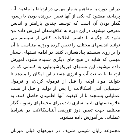
در این دوره به مفاهیم بسیار مهمی در ارتباط با ماهیت آب
پرداخته می­شود که یکی از آن­ها تعیین خورنده بودن یا رسوب­
گذار بودن آن است که توسط چندین پارامتر و اندیس
معرفی می­شود. در این دوره به علاقه­مندان آموزش داده می­
شود که چگونه با داشتن اطلاعات کافی از سیستم می
توانند اندیس­های مختلف را تعیین کرده و رژیم متناسب با آن
را بر روی سیستم پیاده­سازی کنند. در ادامه تست­های بسیار
مهمی که شاید در هیچ جای دیگری شنیده نشود، آموزش
داده می­شود. این تست­های فیزیکوشیمیایی به کسانی که در
ارتباط با صنعت آب و انرژی هستند این امکان را می­دهد تا
بتوانند مواد اولیه را قبل از فرموله کردن، و فرمول
شیمیایی آنتی اسکالانت را پس از تولید و قبل از تست
عملیاتی بسنجند تا از کیفیت آن­ها اطمینان حاصل کنند. به
علاوه تست­های شبیه سازی شده برای محیط­های رسوب گذار
مختلف جهت تعیین دوز تزریقی آنتی­اسکالانت در شرایط
عملیاتی نیز آموزش داده می­شود.
مجموعه رایان شیمی شریف در دوره­های قبلی میزبان