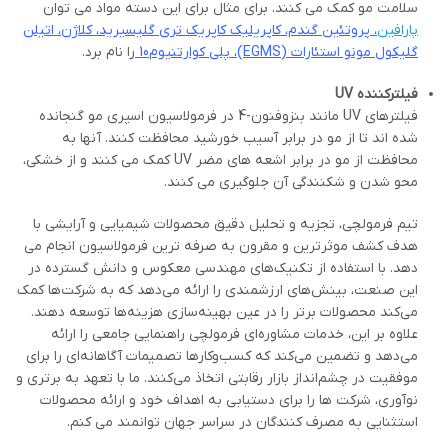
سلامت مو کمک می کنند. برای مثال برای این دسته مواد می توان
پارافین
، پروتئین گندم، کاپریلیک کاپریک تری گلیسیرید، کلاژن، اتیلن
گلیکول مونو استئارات (
EGMS
)، پلی کوارتنیوم10
را نام برد.
فیلترکننده
UV
فیلترهای UV مانند بنزوفنون-4 در فرمولاسیون اسپری مو گنجانده
شده اند تا از مو در برابر آسیب خورشید محافظت کنند. آنها به
محافظت از مو در برابر اشعه های مضر UV کمک می کنند و از خشکی،
محو شدن و شکنندگی آن جلوگیری می کنند.
تیم فرمولچی، تجزیه و تحلیل دقیق محصولات شیمیایی و آرایشی با
هدف کشف موثرترین و مقرون به صرفه ترین فرمولاسیون انجام می
دهد. با استفاده از تکنیک‌های مهندسی معکوس و دانش گسترده در
این صنعت، بینش‌های ارزشمندی را ارائه می‌دهد که به شرکت‌ها کمک
می‌کند محصولات برتر را در عین بهینه‌سازی هزینه‌ها توسعه دهند.
علاوه بر این، خدمات مشاوره‌ای فرمولچی راهنمایی جامعی را ارائه
می‌دهد و تضمین می‌کند که کسب‌وکارها تصمیمات آگاهانه‌ای را برای
موفقیت در چشم‌انداز بازار رقابتی اتخاذ می‌کنند. ما با تعهد به برتری و
نوآوری، شرکت ها را برای دستیابی به اهداف خود و ارائه محصولات
استثنایی به مصرف کنندگان در سراسر جهان توانمند می کنم.