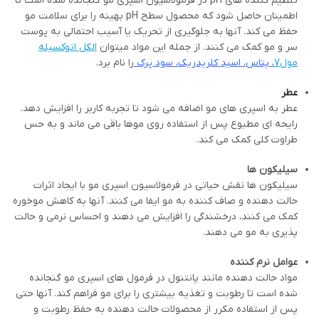
تنظیم کننده های pH در فرمولاسیون اسپری مو گنجانده شده است تا
اطمینان حاصل شود که محصول سطح pH بهینه را برای سلامت مو
حفظ می کند. آنها به جلوگیری از تحریک یا آسیب احتمالی به پوست
سر و مو کمک می کنند. از جمله این مواد میتوان
الکل اتوکسیله
مول7
، پتاس، اسید کلریدریک، سود پرک
را نام برد.
عطر
عطر به اسپری های مو اضافه می شود تا تجربه کاربر را افزایش دهد.
رایحه ای مطبوع پس از استفاده روی موها باقی می ماند و به حس
طراوت کلی کمک می کند.
سیلیکون ها
سیلیکون ها نقش حیاتی در فرمولاسیون اسپری مو با ایجاد اثرات
حالت دهنده و صاف کننده به مو ایفا می کنند. آنها به کاهش موخوره
کمک می کنند، درخشندگی را افزایش می دهند و احساس نرمی و حالت
پذیری به مو می دهند.
عوامل نرم کننده
مواد حالت دهنده مانند پانتنول در فرمول های اسپری مو گنجانده
شده است تا رطوبت و تغذیه بیشتری را برای مو فراهم کند. آنها حتی
پس از استفاده مکرر از محصولات حالت دهنده به حفظ رطوبت و