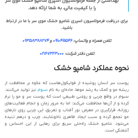
بهداشتی از جمله فرمولاسیون اسپری شامپو خشک موی سر
را با کیفیت عالی، به شما ارائه دهد.
برای دریافت فرمولاسیون اسپری شامپو خشک موی سر با ما در ارتباط
باشید.
تلفن همراه و واتساپ:
09104111546
و
09358388274
تلفن دفتر شرکت:
02167323000
نحوه عملکرد شامپو خشک
پوست سر انسان پوشیده از فولیکول‌هاست که علاوه بر محافظت از
ریشه مو و کمک به رشد موها، ماده‌ای به نام
سبوم
نیز تولید می‌کنند.
سبوم در واقع چربی و روغنی طبیعی است که پوست سر و مو را نرم
کرده و از آن‌ها محافظت می‌کند؛ اما به مرور زمان و انجام فعالیت‌های
روزانه، قرار‌گیری در معرض نور آفتاب و تعریق، این چربی روی تارهای
مو تجمع کرده و سبب ایجاد ظاهری ناخوشایند، چرب و درهم تنیده
می‌شود. شامپو خشک راه‌حلی سریع برای رهایی از این احساس و
آشفتگی است.