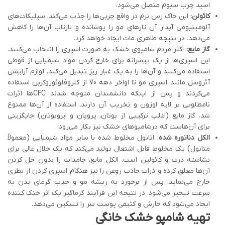
اسید چرب سبوم متصل می‌شود.
کائولن:
این خاک رس نرم در واقع چربی‌ها را جذب می‌کند. سیلیکات‌های
آلومینیومی آبدار آن تار‌های مو را پوشانده و بازتاب آن‌ها را کاهش
می‌دهد. در نتیجه ظاهری مات ایجاد خواهد کرد.
گاز مایع:
اکثر مردم شامپوی خشک به صورت اسپری را انتخاب می‌کنند.
این اسپری‌ها از یک پیشرانه برای خارج کردن مواد شیمیایی از قوطی
استفاده می‌کنند و آن‌ها را به یک غبار ریز تبدیل می‌کند. لوازم آرایشی
آئروسل مانند اسپری مو تا اواخر دهه 70 از کلروفلوئوروکربن استفاده
می‌کردند و پس از اینکه دانشمندان متوجه شدند CFCها اثرات
نامطلوبی بر لایه اوزون و تخریب آن دارند، استفاده از آن‌ها ممنوع
شد. گاز مایع (اغلب ترکیبی از بوتان، پروپان و ایزوبوتان) جایگزینی
برای آن‌هاست که درشامپوهای خشک نیز بکار می‌رود.
الکل دناتوره شده
: اتانول مخلوط شده با سایر مواد شیمیایی (معمولاً
متانول) یک مخلوط قابل اشتعال تولید می‌کند که یک حلال عالی برای
نشاسته ذرت و کائولین است. الکل مایع، جامدات را بدون حل کردن
آن‌ها معلق کرده و ذرات جاذب روغن را نیز هنگام اسپری کردن از بطری
خارج می‌نماید. پس از برخورد به ریشه مو و جذب گرمای بدن به
سرعت تبخیر می‌شود. در نتیجه این فرآیند گرماگیر یک اثر خنک کننده
ایجاد می‌شود که خارش و کثیفی پوست سر را تسکین می‌دهد.
تهیه شامپو خشک خانگی