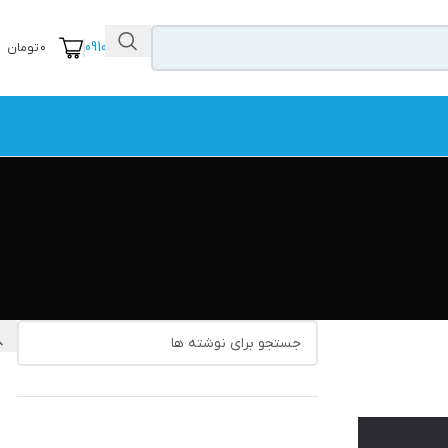
09104111456
0
تومان
شماره تماس: 67323000-021