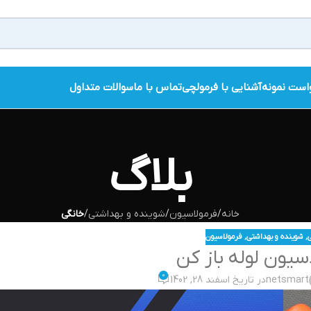
است نمونه
آشنایی با فرمولچی
تماس با ما
سوالات متداول
بلاگ
خانه
/
فرمولاسیون
/
شوینده و بهداشتی
/
خانگی
,
شوینده و بهداشتی
,
فرمولاسیون
سیون لوله باز کن
0
netsmart
در تاریخ اسفند 28, 1402