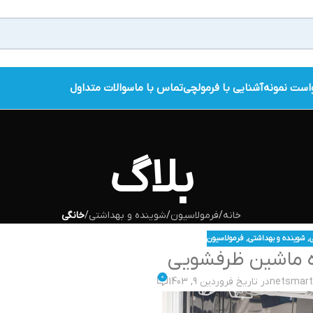
است نمونه
آشنایی با فرمولچی
تماس با ما
سوالات متداول
بلاگ
خانه
/
فرمولاسیون
/
شوینده و بهداشتی
/
خانگی
,
شوینده و بهداشتی
,
فرمولاسیون
 ماشین ظرفشویی
0
netsmar
در تاریخ فروردین 9, 1403