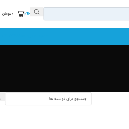
09104111456
0
تومان
شماره تماس: 67323000-021