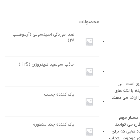
محصولات
ضد خوردگی اسیدشویی (آرموهیب
28)
جاذب سولفید هیدروژن (H2S)
وجود در بازار ضروری است. این
ه با لکه های
پاک کننده چسب
 ارائه می دهند
 بسیار مهم
ان می توانند
پاک کننده چند منظوره
ه هایی که برای
ی موجود، انتخاب