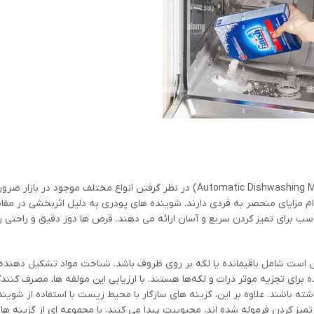
در بررسی مواد شوینده ماشین ظرفشویی اتوماتیک (Automatic Dishwashing Machine Detergent) در نظر گرفتن انواع مختلف م
م مزایای منحصر به فردی دارند. شوینده های پودری به دلیل اثربخشی در مقابل
سب برای تمیز کردن سریع و آسان ارائه می دهند. قرص ها دوز دقیق و راحتی را
 است شامل باقیمانده یا لکه بر روی ظروف باشد. شناخت مواد تشکیل دهنده
 برای تجزیه موثر ذرات و لکه‌ها هستند. با ارزیابی این مولفه ها، مصرف کنندگ
شته باشند. علاوه بر این، گزینه های سازگار با محیط زیست با استفاده از شویند
 کردن فرموله شده اند، محبوبیت پیدا می کنند. با مجموعه ای از گزینه ها