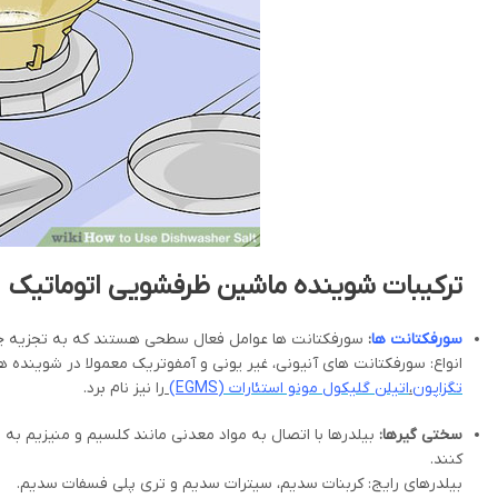
ترکیبات
شوینده ماشین ظرفشویی اتوماتیک
سورفکتانت ها
:
سورفکتانت ها عوامل فعال سطحی هستند که به تجزیه چرب
انواع: سورفکتانت های آنیونی، غیر یونی و آمفوتریک معمولا در شویند
تگزاپون
،
اتیلن گلیکول مونو استئارات (
EGMS
)
را نیز نام برد.
سختی گیرها:
بیلدرها با اتصال به مواد معدنی مانند کلسیم و منیزیم به
کنند.
بیلدرهای رایج: کربنات سدیم، سیترات سدیم و تری پلی فسفات سدیم.