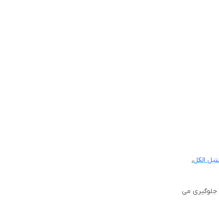
یل الکل
،
ه جلوگیری می