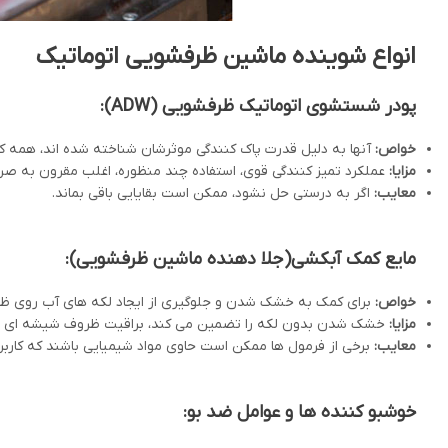
انواع شوینده ماشین ظرفشویی اتوماتیک
پودر شستشوی اتوماتیک ظرفشویی (
ADW
):
خواص:
آنها به دلیل قدرت پاک کنندگی موثرشان شناخته شده اند، همه 
مزایا:
عملکرد تمیز کنندگی قوی، استفاده چند منظوره، اغلب مقرون به صرف
معایب:
اگر به درستی حل نشود، ممکن است بقایایی باقی بماند.
مایع کمک آبکشی(جلا دهنده ماشین ظرفشویی):
خواص:
برای کمک به خشک شدن و جلوگیری از ایجاد لکه های آب روی 
مزایا:
خشک شدن بدون لکه را تضمین می کند، براقیت ظروف شیشه ای را
معایب:
برخی از فرمول ها ممکن است حاوی مواد شیمیایی باشند که کاربران
خوشبو کننده ها و عوامل ضد بو: