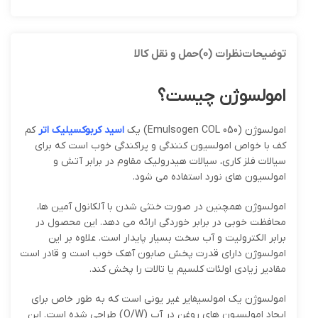
توضیحات
نظرات (0)
حمل و نقل کالا
امولسوژن چیست؟
امولسوژن (Emulsogen COL 050) یک
اسید کربوکسیلیک اتر
کم
کف با خواص امولسیون کنندگی و پراکندگی خوب است که برای
سیالات فلز کاری، سیالات هیدرولیک مقاوم در برابر آتش و
امولسیون های نورد استفاده می شود.
امولسوژن همچنین در صورت خنثی شدن با آلکانول آمین ها،
محافظت خوبی در برابر خوردگی ارائه می دهد. این محصول در
برابر الکترولیت و آب سخت بسیار پایدار است. علاوه بر این
امولسوژن دارای قدرت پخش صابون آهک خوب است و قادر است
مقادیر زیادی اولئات کلسیم یا تالات را پخش کند.
امولسوژن یک امولسیفایر غیر یونی است که به طور خاص برای
ایجاد امولسیون های روغن در آب (O/W) طراحی شده است. این