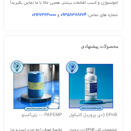
امولسوژن و کسب اطلاعات بیشتر، همین حالا با ما تماس بگیرید!
شماره های تماس:
09358388274
و
021673230000
محصولات پیشنهادی
DPnB (دی پروپیل گلیکول
PAPEMP — پلی‌آمینو
BTC
مونوبوتیل اتر )
پُلی‌اتر متیلن فسفونیک اسید
مشخصات کلی DPnB دی پروپیل
خلاصۀ معرفی (چه چیزی است و چرا