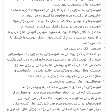
شوینده ها و محصولات بهداشتی:
امولسوژن به عنوان یک جزء کلیدی در محصولات شوینده مانند
شامپوها، نرم کننده ها و صابون ها استفاده می شود. این
امولسیفایر علاوه بر ایجاد کف پایدار، به ترکیب شدن بهتر مواد
شوینده و روغن ها در فرمول کمک می کند. در نتیجه، این
محصولات قادر خواهند بود به صورت موثرتر آلودگی ها و چربی ها
را از سطح پوست و مو پاک کنند، بدون اینکه پوست را خشک یا
حساس کنند.
صنعت رنگ و پوشش ها:
در صنعت رنگ و پوشش ها، امولسوژن به عنوان یک امولسیفایر
مهم برای تولید رنگ ها و پوشش های مایع کاربرد دارد. این ترکیب
کمک می کند تا رنگ ها و پوشش ها به راحتی بر روی سطوح
مختلف اعمال شوند و ویژگی هایی مانند پایداری، یکنواختی و
مقاومت در برابر تغییرات دما و رطوبت را حفظ کنند.
فرمولاسیون های صنعتی و شیمیایی:
امولسوژن در صنایع شیمیایی مختلف، به ویژه در تولید
محصولاتی که نیاز به ایجاد امولسیون های پایدار و حفظ ویژگی
های فیزیکی مطلوب دارند، مورد استفاده قرار می گیرد. این
امولسیفایر در فرمولاسیون های ضد خوردگی، روان کننده ها، و
دیگر مواد شیمیایی صنعتی به کار می رود تا ویژگی های پایداری و