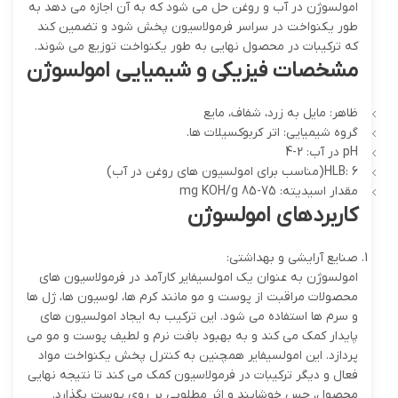
امولسوژن در آب و روغن حل می شود که به آن اجازه می دهد به
طور یکنواخت در سراسر فرمولاسیون پخش شود و تضمین کند
که ترکیبات در محصول نهایی به طور یکنواخت توزیع می شوند.
مشخصات فیزیکی و شیمیایی امولسوژن
ظاهر: مایل به زرد، شفاف، مایع
گروه شیمیایی: اتر کربوکسیلات ها.
pH در آب: 2-4
HLB: 6(مناسب برای امولسیون های روغن در آب)
مقدار اسیدیته: 75-85 mg KOH/g
کاربردهای امولسوژن
صنایع آرایشی و بهداشتی:
امولسوژن به عنوان یک امولسیفایر کارآمد در فرمولاسیون های
محصولات مراقبت از پوست و مو مانند کرم ها، لوسیون ها، ژل ها
و سرم ها استفاده می شود. این ترکیب به ایجاد امولسیون های
پایدار کمک می کند و به بهبود بافت نرم و لطیف پوست و مو می
پردازد. این امولسیفایر همچنین به کنترل پخش یکنواخت مواد
فعال و دیگر ترکیبات در فرمولاسیون کمک می کند تا نتیجه نهایی
محصول، حس خوشایند و اثر مطلوبی بر روی پوست بگذارد.