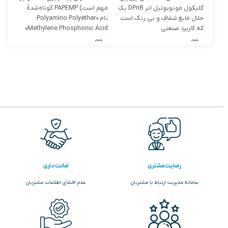
تریکر
گلیکول مونوبوتیل اتر DPnB یک
مهم است) PAPEMP کوتاه‌شدهٔ
حلال مایع شفاف و بی رنگ است
نام «Polyamino Polyether
ترکی
که کاربرد صنعتی
Methylene Phosphonic Acid»
در ص
است — یک
رضایت مشتری
امانت داری
سامانه مدیریت ارتباط با مشتریان
عدم افشای اطلاعات مشتریان