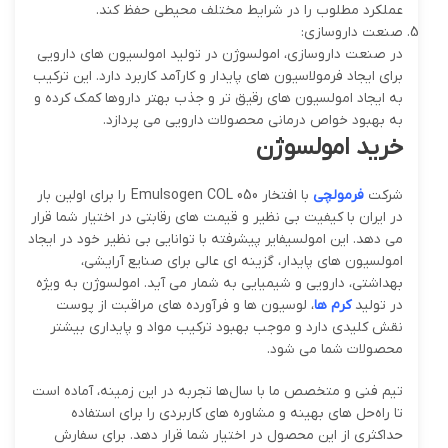
عملکرد مطلوب را در شرایط مختلف محیطی حفظ کند.
صنعت داروسازی:
در صنعت داروسازی، امولسوژن در تولید امولسیون های دارویی
برای ایجاد فرمولاسیون های پایدار و کارآمد کاربرد دارد. این ترکیب
به ایجاد امولسیون های رقیق تر و جذب بهتر داروها کمک کرده و
به بهبود خواص درمانی محصولات دارویی می پردازد.
خرید امولسوژن
شرکت
فرمولچی
با افتخار Emulsogen COL 050 را برای اولین بار
در ایران با کیفیت بی ‌نظیر و قیمت‌ های رقابتی در اختیار شما قرار
می ‌دهد. این امولسیفایر پیشرفته با توانایی بی‌ نظیر خود در ایجاد
امولسیون‌ های پایدار، گزینه ‌ای عالی برای صنایع آرایشی،
بهداشتی، دارویی و شیمیایی به شمار می ‌آید. امولسوژن به ‌ویژه
در تولید
کرم‌ ها
، لوسیون ‌ها و فرآورده ‌های مراقبت از پوست
نقش کلیدی دارد و موجب بهبود ترکیب مواد و پایداری بیشتر
محصولات شما می ‌شود.
تیم فنی و متخصص ما با سال‌ها تجربه در این زمینه، آماده است
تا راه‌حل‌ های بهینه و مشاوره‌ های کاربردی را برای استفاده
حداکثری از این محصول در اختیار شما قرار دهد. برای سفارش