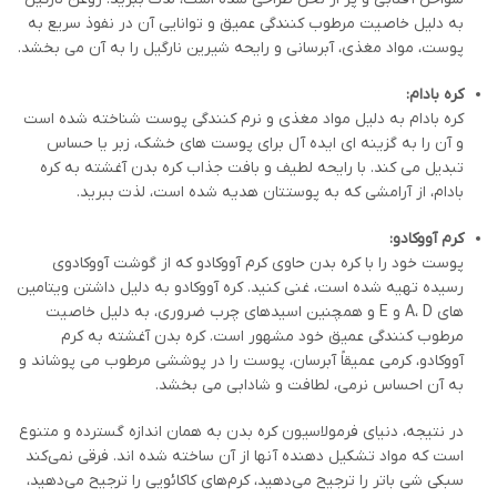
به دلیل خاصیت مرطوب کنندگی عمیق و توانایی آن در نفوذ سریع به
پوست، مواد مغذی، آبرسانی و رایحه شیرین نارگیل را به آن می بخشد.
کره بادام:
کره بادام به دلیل مواد مغذی و نرم کنندگی پوست شناخته شده است
و آن را به گزینه ای ایده آل برای پوست های خشک، زبر یا حساس
تبدیل می کند. با رایحه لطیف و بافت جذاب کره بدن آغشته به کره
بادام، از آرامشی که به پوستتان هدیه شده است، لذت ببرید.
کرم آووکادو:
پوست خود را با کره بدن حاوی کرم آووکادو که از گوشت آووکادوی
رسیده تهیه شده است، غنی کنید. کره آووکادو به دلیل داشتن ویتامین
های A، D و E و همچنین اسیدهای چرب ضروری، به دلیل خاصیت
مرطوب کنندگی عمیق خود مشهور است. کره بدن آغشته به کرم
آووکادو، کرمی عمیقاً آبرسان، پوست را در پوششی مرطوب می پوشاند و
به آن احساس نرمی، لطافت و شادابی می بخشد.
در نتیجه، دنیای فرمولاسیون کره بدن به همان اندازه گسترده و متنوع
است که مواد تشکیل دهنده آنها از آن ساخته شده اند. فرقی نمی‌کند
سبکی شی باتر را ترجیح می‌دهید، کرم‌های کاکائویی را ترجیح می‌دهید،