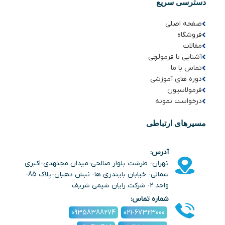
دسترسی سریع
صفحه اصلی
فروشگاه
مقالات
آشنایی با فرمولچی
تماس با ما
دوره های آموزشی
فرمولاسیون
درخواست نمونه
مسیرهای ارتباطی
آدرس:
تهران- طرشت بلوار صالحی-میدان مجتهدی-اکبری
شمالی- خیابان بایندری ها- نبش دهبان-پلاک 85-
واحد 2- شرکت رایان شیمی شریف
شماره تماس:
09358388274
021-67323000