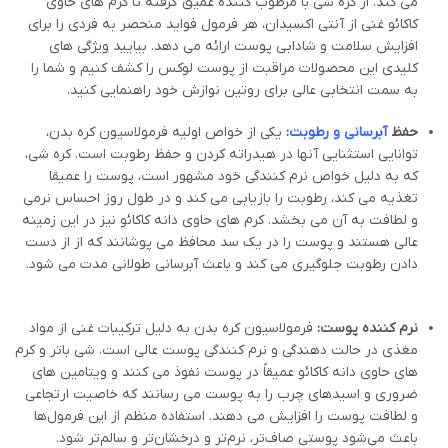
می کند. از کره شی با مرطوب کننده عمیق گرفته تا کرم های حاوی
کاکائو غنی از آنتی اکسیدان، هر فرمول فواید منحصر به فردی را برای
افزایش سلامت و شادابی پوست ارائه می دهد. بیایید ویژگی های
کلیدی این محصولات مراقبت از پوست لوکس را کشف کنیم و شما را
به سمت انتخابی عالی برای روتین نوازش خود راهنمایی کنید.
حفظ
آبرسانی و رطوبت
:
یکی از خواص اولیه فرمولاسیون کره بدن،
توانایی استثنایی آنها در هیدراته کردن و حفظ رطوبت است. کره شی،
که به دلیل خواص نرم کنندگی خود مشهور است، پوست را عمیقا
تغذیه می کند، رطوبت را بازیابی می کند و در طول روز احساس نرمی
و لطافت به آن می بخشد. کرم های حاوی دانه کاکائو نیز در این زمینه
عالی هستند و پوست را در یک سد محافظ می پوشانند که از از دست
دادن رطوبت جلوگیری می کند و باعث آبرسانی طولانی مدت می شود.
نرم کننده پوست:
فرمولاسیون کره بدن به دلیل ترکیبات غنی از مواد
مغذی در حالت دهندگی و نرم کنندگی پوست عالی است. شی باتر و کرم
های حاوی دانه کاکائو عمیقاً در پوست نفوذ می کنند و ویتامین های
ضروری و اسیدهای چرب را به پوست می رسانند که خاصیت ارتجاعی
و لطافت پوست را افزایش می دهند. استفاده منظم از این فرمول‌ها
باعث می‌شود پوستی صاف‌تر، نرم‌تر و درخشان‌تر و سالم‌تر شود.