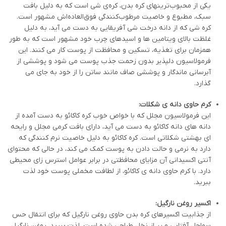
یکی از محبوب‌ترینهای کره بدن، کره‌ی شی است که به دلیل بافت
سبک، مطبوع و خاصیت مرطوب‌کنندگی فوق‌العاده‌اش مشهور است.
کره شی که از دانه درخت شی آفریقایی به دست می آید، به دلیل
غلظت بالای ویتامین ها و اسیدهای چرب خود مشهور است که به طور
همزمان برای تغذیه، تسکین و محافظت از پوست کار می کنند. این
فرمولاسیون دلپذیر بدون زحمت جذب پوست می شود و پوششی از
آبرسانی ماندگار و پوششی صاف مانند ساتن را از خود به جای می
گذارد.
کرم حاوی دانه ی شکلات:
این فرمولاسیون مجلل که با خواص خوب کره کاکائو به دست آمده از
دانه های دانه کاکائو به دست می آید، دارای بافت کرمی مجلل و رایحه
ای بهشتی شکلاتی است. کره کاکائو به دلیل خاصیت نرم کنندگی که
دارد به نرمی و حالت دادن به پوست کمک می کند، در حالی که محتوای
آنتی اکسیدانی آن مزایای محافظتی در برابر عوامل استرس زای محیطی
دارد. با کرم حاوی دانه ی کاکائو، از لطافت مخملی پوست خود لذت
ببرید.
اکسیر روغن نارگیل:
از جذابیت اکسیرهای کره بدن حاوی روغن نارگیل که برای انتقال حس
سواحل آفتابی و پر از نخل طراحی شده است، لذت ببرید. روغن نارگیل