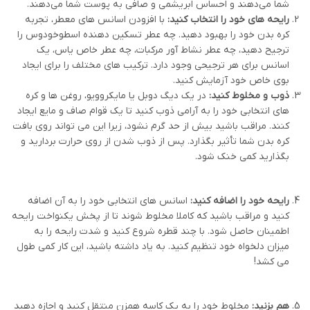
شما می‌دهند و احساس ابریشمی و صافی به پوست شما می‌دهند.
رایحه های خود را انتخاب کنید:
با افزودن اسانس های معطر، تجربه
کره بدن خود را بهبود دهید. چه عطر تسکین دهنده اسطوخودوس را
ترجیح دهید، چه عطر نشاط آور مرکبات، چه عطر خاص یاس، یک
اسانس برای هر ترجیحی وجود دارد. ترکیب های مختلف را برای ایجاد
بوی خاص خود آزمایش کنید.
ذوب و مخلوط کنید:
در یک دیگ دوبل یا مایکروویو، روغن ها و کره
های انتخابی خود را به آرامی ذوب کنید تا یک قوام صاف و مایع ایجاد
کنند. مراقب باشید بیش از حد گرم نشود، زیرا این می تواند روی بافت
کره بدن شما تأثیر بگذارد. پس از ذوب شدن از روی حرارت بردارید و
بگذارید کمی خنک شود.
رایحه خود را اضافه کنید:
اسانس های انتخابی خود را به آن اضافه
کنید و مراقب باشید که کاملا مخلوط شوند تا از پخش یکنواخت رایحه
اطمینان حاصل شود. با چند قطره شروع کنید و شدت رایحه را به
میزان دلخواه خود تنظیم کنید. به یاد داشته باشید، این کار کمی طول
می کشد!
هم بزنید:
مخلوط خود را به یک کاسه همزن منتقل کنید و اجازه دهید