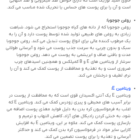
حاوی اسید لوریک است که دارای خواص ضد میکروبی و ضد التهابی
است و آن را برای پوست های حساس یا تحریک شده مناسب می کند.
روغن جوجوبا:
روغن جوجوبا که از دانه های گیاه جوجوبا استخراج می شود، شباهت
زیادی به روغن های طبیعی تولید شده توسط پوست دارد و آن را به
یک مرطوب کننده عالی برای انواع پوست تبدیل می کند. روغن جوجوبا
سبک و بدون چربی، به سرعت جذب پوست می شود و آبرسانی طولانی
مدت و بافتی صاف و ابریشمی به پوست می دهد. روغن جوجوبا
سرشار از ویتامین های E و B کمپلکس و همچنین اسیدهای چرب
ضروری است و به تغذیه و محافظت از پوست کمک می کند و آن را
نرم، لطیف و درخشان می کند.
ویتامین
E
:
ویتامین E یک آنتی اکسیدان قوی است که به محافظت از پوست در
برابر آسیب های محیطی و پیری زودرس کمک می کند. ویتامین E که
اغلب به فرمولاسیون کره بدن به دلیل فواید مغذی پوست اضافه می
شود، به خنثی کردن رادیکال های آزاد، کاهش التهاب و ترمیم و
بازسازی پوست کمک می کند. علاوه بر این، ویتامین E به افزایش
کارایی سایر مواد در فرمولاسیون کره بدن کمک می کند و حداکثر
آبرسانی و تغذیه را برای پوست تضمین می کند.