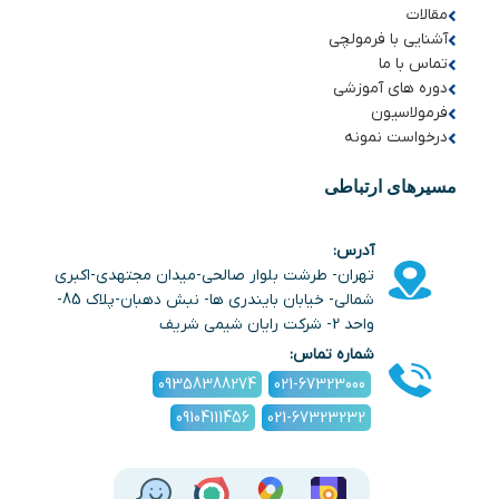
مقالات
آشنایی با فرمولچی
تماس با ما
دوره های آموزشی
فرمولاسیون
درخواست نمونه
مسیرهای ارتباطی
آدرس:
تهران- طرشت بلوار صالحی-میدان مجتهدی-اکبری
شمالی- خیابان بایندری ها- نبش دهبان-پلاک 85-
واحد 2- شرکت رایان شیمی شریف
شماره تماس:
09358388274
021-67323000
09104111456
021-67323232