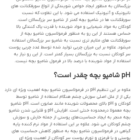
بزرگسالان به منظور ایجاد خواص شویندگی از انواع سورفکتانت های
نانیونیک و آنیونیک استفاده می شود. با این تفاوت که نسبت
سورفکتانت ها در شامپو بچه کمتر از شامپو سر بزرگسالان است.
کودکان به مواد شیمیایی و مواد شوینده با قدرت پاک کنندگی بالا
حساس هستند از این رو به منظور فرمولاسیون شامپو بچه از
سورفکتانت های ملایم تری نسبت به شامپو سر بزرگسالان استفاده
میشود. علاوه بر این میزان چربی تولید شده توسط غدد چربی پوست
سر کودکان نسبت به بزرگسالان بسیار کمتر است. از این رو نیاز به
استفاده از مواد شوینده با درصد بالا در فرمول شامپو بچه نیست.
pH شامپو بچه چقدر است؟
علاوه بر این تنظیم pH در فرمولاسیون شامپو بچه اهمیت ویژه ای دارد
یکی از از علل اصلی سوزش چشم هنگام استفاده از شامپو توسط
کودکان و pH بالای محصولات شوینده مانند صابون است. pH شامپو
بچه معمولا درمحدوده خنثی است. افزایش pH و قلیایی شدن شامپو
بچه منجر به ایجاد حساسیت‌های پوستی از جمله خارش و سوزش
چشم کودکان می شود. علاوه بر این استفاده از مواد نرم کننده پایه
گیاهی در فرمولاسیون شامپو بچه به منظور کاهش حساسیت های
پوستی و یا قرمزی و تورم پوست سر کودکان از اهمیت ویژه ای