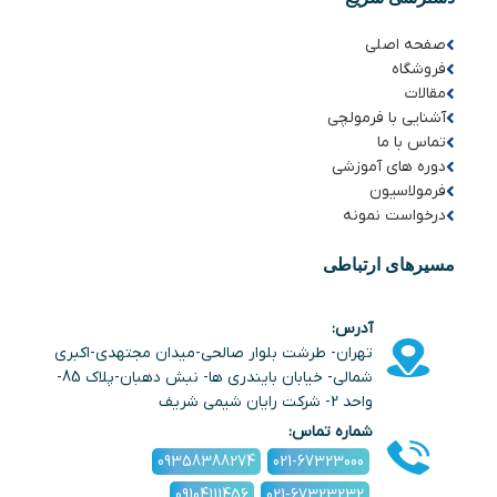
صفحه اصلی
فروشگاه
مقالات
آشنایی با فرمولچی
تماس با ما
دوره های آموزشی
فرمولاسیون
درخواست نمونه
مسیرهای ارتباطی
آدرس:
تهران- طرشت بلوار صالحی-میدان مجتهدی-اکبری
شمالی- خیابان بایندری ها- نبش دهبان-پلاک 85-
واحد 2- شرکت رایان شیمی شریف
شماره تماس:
09358388274
021-67323000
09104111456
021-67323232