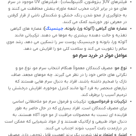
فیلترهای UV( بنزوفنون، اکتینوکسات) : فیلترهای UV موجود در سرم
های مو در برابر اثرات مخرب اشعه ماوراء بنفش محافظت می کنند و
به جلوگیری از محو شدن رنگ، خشکی و شکنندگی ناشی از قرار گرفتن
در معرض نور خورشید کمک می کنند.
عصاره های گیاهی (آلوئه ورا، بابونه،
جینسینگ
):
عصاره های گیاهی
تغذیه و حالت دهنده بیشتری به موها می دهند. ترکیباتی مانند
آلوئه ورا، بابونه و جینسینگ پوست سر را تسکین می دهد، رشد موی
سالم را تقویت می کند و سلامت کلی مو را افزایش می دهد.
عوامل موثر در خرید سرم مو
نوع مو
: مصرف کنندگان معمولاً هنگام انتخاب سرم مو، نوع مو و
نگرانی های خاص خود را در نظر می گیرند. چه موهای مجعد، صاف،
نازک یا ضخیم داشته باشند، افراد به دنبال سرم هایی هستند که
نیازهای منحصر به فرد آنها مانند کنترل موخوره، افزایش درخشش یا
ترمیم آسیب را برطرف کند.
ترکیبات و فرمولاسیون
: ترکیبات و فرمول سرم مو ملاحظاتی اساسی
برای مصرف کنندگان است. افراد بسیاری که در حال حاضر به طور
فزاینده ای نسبت به محصولات مراقبت از مو خود آگاه هستند، به
دنبال مواد طبیعی و ارگانیک هستند و از مواد شیمیایی که ممکن است
در درازمدت باعث آسیب شوند اجتناب می کنند.
اعتبار و اعتماد برند:
شهرت یک برند اهمیت قابل توجهی دارد. مصرف