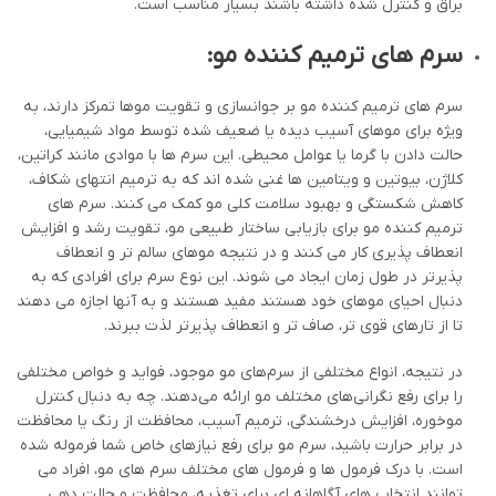
براق و کنترل شده داشته باشند بسیار مناسب است.
سرم های ترمیم کننده مو:
سرم های ترمیم کننده مو بر جوانسازی و تقویت موها تمرکز دارند، به
ویژه برای موهای آسیب دیده یا ضعیف شده توسط مواد شیمیایی،
حالت دادن با گرما یا عوامل محیطی. این سرم ها با موادی مانند کراتین،
کلاژن، بیوتین و ویتامین ها غنی شده اند که به ترمیم انتهای شکاف،
کاهش شکستگی و بهبود سلامت کلی مو کمک می کنند. سرم های
ترمیم کننده مو برای بازیابی ساختار طبیعی مو، تقویت رشد و افزایش
انعطاف پذیری کار می کنند و در نتیجه موهای سالم تر و انعطاف
پذیرتر در طول زمان ایجاد می شوند. این نوع سرم برای افرادی که به
دنبال احیای موهای خود هستند مفید هستند و به آنها اجازه می دهند
تا از تارهای قوی تر، صاف تر و انعطاف پذیرتر لذت ببرند.
در نتیجه، انواع مختلفی از سرم‌های مو موجود، فواید و خواص مختلفی
را برای رفع نگرانی‌های مختلف مو ارائه می‌دهند. چه به دنبال کنترل
موخوره، افزایش درخشندگی، ترمیم آسیب، محافظت از رنگ یا محافظت
در برابر حرارت باشید، سرم مو برای رفع نیازهای خاص شما فرموله شده
است. با درک فرمول ها و فرمول های مختلف سرم های مو، افراد می
توانند انتخاب های آگاهانه ای برای تغذیه، محافظت و حالت دهی