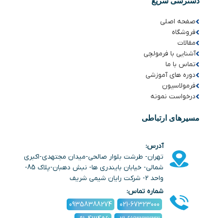
دسترسی سریع
صفحه اصلی
فروشگاه
مقالات
آشنایی با فرمولچی
تماس با ما
دوره های آموزشی
فرمولاسیون
درخواست نمونه
مسیرهای ارتباطی
آدرس:
تهران- طرشت بلوار صالحی-میدان مجتهدی-اکبری
شمالی- خیابان بایندری ها- نبش دهبان-پلاک 85-
واحد 2- شرکت رایان شیمی شریف
شماره تماس:
09358388274
021-67323000