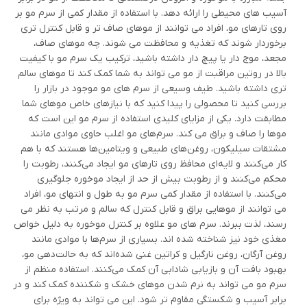
آسیب های محیطی را ارائه دهد. با استفاده از مقدار کمی از سرم مو بر
روی تارهای مو، افراد می توانند از موهای صاف تر و قابل کنترل تری
برخوردار شوند که تغذیه و محافظت می شوند. چه موهای صاف،
مجعد، موج دار یا پیچ دار داشته باشید، ترکیب یک سرم مو با کیفیت
بالا در روتین مراقبت از مو می تواند به شما کمک کند تا موهای سالم
تری داشته باشید. طیف وسیعی از سرم های مو موجود در بازار را
بررسی کنید تا محصولی را پیدا کنید که با نیازهای خاص موهای شما
مطابقت دارد. یکی از مزایای کلیدی استفاده از سرم مو این است که
موها را صاف و براق می کند. سرم‌های مو اغلب حاوی موادی مانند
مشتقات سیلیکون، روغن‌های طبیعی و ویتامین‌ها هستند که با هم
کار می‌کنند و لایه‌ای محافظ روی تارهای مو ایجاد می‌کنند، رطوبت را
محکم می‌کنند و از رطوبت بیش از حد از ایجاد موخوره جلوگیری
می‌کنند. با استفاده از مقدار کمی سرم مو به طول و انتهای مو، افراد
می توانند از موهایی براق و قابل کنترل که سالم و مرتب به نظر می
رسند، لذت ببرند. سرم های مو علاوه بر کنترل موخوره به دلیل خواص
مغذی خود نیز شناخته شده اند. بسیاری از سرم‌ها با موادی مانند
روغن آرگان، روغن نارگیل و کراتین غنی شده‌اند که به حالت‌دهی مو،
بهبود بافت آن و بازیابی شادابی آن کمک می‌کنند. استفاده منظم از
سرم مو می تواند به نرم شدن موهای خشک و شکننده کمک کند و در
برابر آسیب و شکستگی مقاوم تر شود. این می تواند به ویژه برای