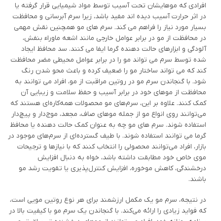
افرادی که موهایشان تحت آسیب توسط مواد شیمیایی قرار گرفته یا
در اثر حرارت آسیب دیده اند مفید باشد، زیرا سرم آبرسانی و محافظت
بسیار مورد نیاز را فراهم می کند. سرم های مو همچنین نقش مهمی
در محافظت از مو در برابر عوامل خارجی مانند اشعه ماوراء بنفش،
آلودگی و ابزارهای حالت دهنده گرما ایفا می کنند. سد محافظ ایجاد
شده توسط سرم می تواند مو را در برابر عوامل محیطی مضر محافظت
کند که می تواند ساختار مو را ضعیف کرده و باعث محو شدن رنگ
شود. با گنجاندن سرم مو در روتین مراقبت از مو، افراد می توانند به
محافظت از موهای خود در برابر آسیب و حفظ سلامت و زیبایی آن
کمک کنند. علاوه بر این، سرم‌های مو محصولات همه‌کاره‌ای هستند که
می‌توانند روی انواع مو از جمله موهای صاف، مجعد، موج‌دار و پیچ‌دار
استفاده شوند. سرم های مو چه به عنوان کمک حالت دهنده یا محافظ
گرما می توانند استفاده شوند. با طیف گسترده‌ای از سرم‌های موجود در
بازار، افراد می‌توانند محصولی را انتخاب کنند که با نیازها و ترجیحات
موی خاص خود مطابقت داشته باشد، خواه به دنبال افزایش
درخشندگی، کاهش موخوره، افزایش کنترل‌پذیری یا تقویت رشد مو
باشند.
در نتیجه، سرم مو یک مکمل ارزشمند برای هر نوع روتین مویی است،
که فواید زیادی را ارائه می‌کند. با گنجاندن یک سرم مو با کیفیت بالا در