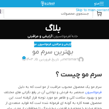
منو
Skip to navigation
Skip to main content
بلاگ
خانه
/
فرمولاسیون
/
آرایشی و مراقبتی
آرایشی و مراقبتی
,
فرمولاسیون
,
مو
بهترین سرم مو
0
netsmart
در تاریخ فروردین 15, 1403
سرم مو چیست
؟
سرم مو یک محصول محبوب مراقبت از مو است که به دلیل
فرمولاسیون
منحصر به فردش و توانایی آن در رفع نگرانی های مختلف
مو و بهبود سلامت کلی و ظاهر مو مورد توجه قرار گرفته است. این
محصول همه کاره به گونه ای فرموله شده است که فواید متعددی از
جمله مبارزه با موخوره و افزودن درخشندگی تا محافظت از مو در برابر