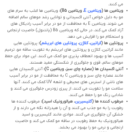
می کنند.
ویتامین ها (
ویتامین
E
، ویتامین
B5
):
ویتامین ها اغلب به سرم های
مو به دلیل خواص آنتی اکسیدانی و توانایی رشد موهای سالم اضافه
می شوند. ویتامین E به محافظت از مو در برابر آسیب رادیکال های
آزاد کمک می کند، در حالی که ویتامین B5 (پانتنول) خاصیت ارتجاعی
و استحکام مو را افزایش می دهد.
پروتئین ها (
کراتین
،
کلاژن
،
پروتئین های ابریشم
):
پروتئین هایی
مانند کراتین، کلاژن و پروتئین های ابریشم به تقویت ساقه مو، ترمیم
آسیب ها و بهبود انعطاف پذیری مو کمک می کنند. این مواد برای حفظ
موهای سالم، قوی و جلوگیری از شکستگی مفید هستند.
آنتی اکسیدان ها (عصاره چای سبز، ویتامین
C
):
آنتی اکسیدان هایی
مانند عصاره چای سبز و ویتامین C به محافظت از مو در برابر آسیب
های ناشی از استرس های محیطی و اشعه UV کمک می کنند. آنها
سلامت مو را تقویت می کنند، از پیری زودرس جلوگیری می کنند و
شادابی رنگ مو را حفظ می کنند.
مرطوب کننده ها (
گلیسیرین
، هیالورونیک اسید):
مرطوب کننده ها
رطوبت را به مو جذب می کنند و آن را هیدراته نگه می دارند و از
خشکی آن جلوگیری می کنند. موادی مانند گلیسیرین و اسید
هیالورونیک به حفظ رطوبت در ساقه مو کمک می کند و خاصیت
ارتجاعی و نرمی مو را بهبود می بخشد.