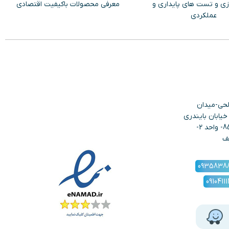
زی و تست های پایداری و
معرفی محصولات باکیفیت اقتصادی
عملکردی
لحی-میدان
یابان بایندری
ها- نبش دهبان-پلاک 85- واحد 2-
ف
0935838
0910411