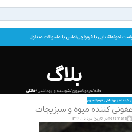
است نمونه
آشنایی با فرمولچی
تماس با ما
سوالات متداول
بلاگ
خانه
/
فرمولاسیون
/
شوینده و بهداشتی
/
خانگی
,
شوینده و بهداشتی
,
فرمولاسیون
ونی کننده میوه و سبزیجات
netsmart
در تاریخ مرداد 1, 1399