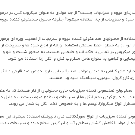
ندزدای میوه و سبزیجات چیست؟ از چه موادی به عنوان میکروب کش در فرمو
 میوه و سبزیجات از چه استفاده میشود؟ چگونه محلول ضدعفونی کننده میوه
 استفاده از محلولهای ضد عفونی کننده میوه و سبزیجات از اهمیت ویژه ای برخور
ز این رو به منظور حفظ سلامتی استفاده روزانه از انواع میوه ها و سبزیجات از
ای میکروبی در تماس با خاک، آب و جابجایی هستند. به منظور شست و شو و انگ
شیمیایی و گیاهی به عنوان عامل میکروب کش و انگل زدا استفاده می شود.
عصاره های گیاهی به عنوان عوامل ضد باکتریایی دارای خواص ضد قارچی و انگل
ن، کارواکرول، سیمین، سینامیک اسید و… هستند.
ت. محلولهای ضدعفونی کننده سبزیجات حاوی محلولهای از کلر هستند که به عنو
ادر به خارج کردن تخم انگل ها از سبزیجات و سطوح میوه نیستند. به دلیل خل
تقرار انواع میکروارگانیسم ها و به خصوص تخم انگل به شمار می روند.
ی کننده سبزیجات از انواع سورفکتانت های نانیونیک استفاده میشود. این سور
دسته از مواد با کاهش کشش سطحی آب و لیز کردن سطح میوه و سبزیجات باعث 