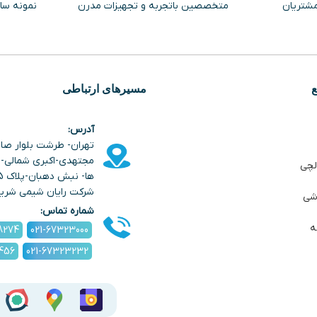
مشتریان
متخصصین باتجربه و تجهیزات مدرن
نمونه سا
مسیرهای ارتباطی
آدرس:
تهران- طرشت بلوار صا
مجتهدی-اکبری شمالی- خ
لچی
شرکت رایان شیمی شری
شی
شماره تماس:
ه
8274
021-67323000
1456
021-67323232