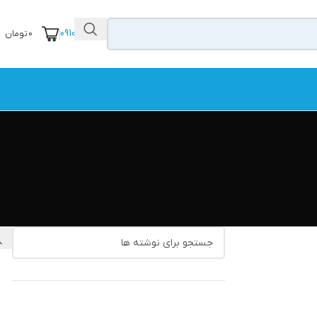
09104111456
0
تومان
شماره تماس: 67323000-021