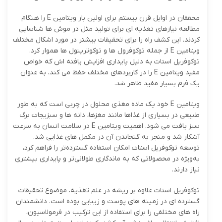
محققان در اوایل قرن بیستم برای اولین بار ویتامین E را هنگام
مطالعه نیازهای تغذیه ای برای تولید مثل در موش ها شناسایی
کردند. این کشف راه را برای تحقیقات بیشتر در مورد اشکال مختلف
ویتامین E از جمله توکوفرول ها و توکوترینول ها هموار کرد.
توکوفریل استات به دلیل پایداری افزایش یافته اش که خواص
مفید ویتامین E را در کاربردهای مختلف حفظ می کند، به عنوان
یک فرم بسیار مفید ظاهر شد.
ویتامین E خود یک ماده مغذی محلول در چربی است که به طور
طبیعی در بسیاری از غذاها مانند مغزها، دانه ها و سبزیجات برگ
سبز یافت می شود. اهمیت ویتامین E در سلامت انسان به سرعت
آشکار شد و منجر به گنجاندن آن در مکمل های غذایی شد.
توسعه توکوفریل استات امکان استفاده گسترده‌تر را فراهم کرد،
به‌ویژه در محصولاتی که به ماندگاری طولانی‌تر و پایداری بیشتری
نیاز دارند.
توکوفریل استات علاوه بر ریشه در علم تغذیه، موضوع تحقیقات
گسترده ای در زمینه های پوست و زیبایی بوده است. دانشمندان
راه های مختلفی را برای استفاده از این ترکیب در فرمولاسیون،