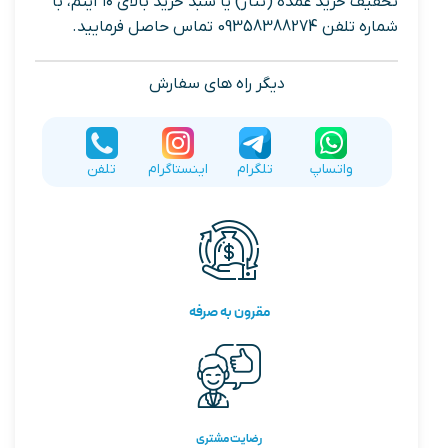
تخفیف خرید عمده (تناژ) یا سبد خرید بالای ۱۰ آیتم، با
شماره تلفن 09358388274 تماس حاصل فرمایید.
دیگر راه های سفارش
واتساپ
تلگرام
اینستاگرام
تلفن
مقرون به صرفه
رضایت مشتری