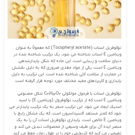
توکوفریل استات (Tocopheryl acetate) که معمولاً به عنوان
ویتامین E استات شناخته می شود، یک ترکیب شناخته شده در
دنیای سلامت و زیبایی است. این ماده که شکل پایدارشده­ی
ویتامین E است، یکی از مواد مغذی ضروری که به دلیل نقشش
در حمایت از سلامت کلی شناخته شده است. این ترکیب به دلیل
پایداری و کاربردهای مفید مختلف مورد توجه قرار گرفته است.
توکوفریل استات با فرمول مولکولی C
O
H
شکل مصنوعی
31
52
3
ویتامین E است که از ترکیب توکوفرول (ویتامین E) با اسید
استیک ایجاد می شود. این ترکیب منجر به یک ترکیب پایدارتر می
شود که کمتر مستعد اکسیداسیون است، که یک مشکل رایج با
ویتامین E خالص است. پایداری توکوفریل استات آن را به یک
عنصر ایده آل برای طیف وسیعی از محصولات تبدیل می کند و
تضمین می کند که اثربخشی خود را در طول زمان حفظ می کند.