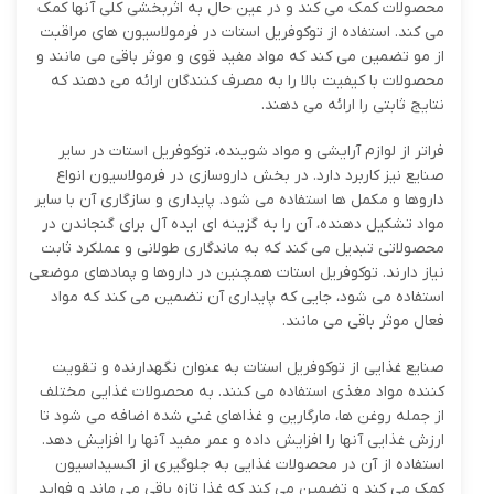
محصولات کمک می کند و در عین حال به اثربخشی کلی آنها کمک
می کند. استفاده از توکوفریل استات در فرمولاسیون های مراقبت
از مو تضمین می کند که مواد مفید قوی و موثر باقی می مانند و
محصولات با کیفیت بالا را به مصرف کنندگان ارائه می دهند که
نتایج ثابتی را ارائه می دهند.
فراتر از لوازم آرایشی و مواد شوینده، توکوفریل استات در سایر
صنایع نیز کاربرد دارد. در بخش داروسازی در فرمولاسیون انواع
داروها و مکمل ها استفاده می شود. پایداری و سازگاری آن با سایر
مواد تشکیل دهنده، آن را به گزینه ای ایده آل برای گنجاندن در
محصولاتی تبدیل می کند که به ماندگاری طولانی و عملکرد ثابت
نیاز دارند. توکوفریل استات همچنین در داروها و پمادهای موضعی
استفاده می شود، جایی که پایداری آن تضمین می کند که مواد
فعال موثر باقی می مانند.
صنایع غذایی از توکوفریل استات به عنوان نگهدارنده و تقویت
کننده مواد مغذی استفاده می کنند. به محصولات غذایی مختلف
از جمله روغن ها، مارگارین و غذاهای غنی شده اضافه می شود تا
ارزش غذایی آنها را افزایش داده و عمر مفید آنها را افزایش دهد.
استفاده از آن در محصولات غذایی به جلوگیری از اکسیداسیون
کمک می کند و تضمین می کند که غذا تازه باقی می ماند و فواید