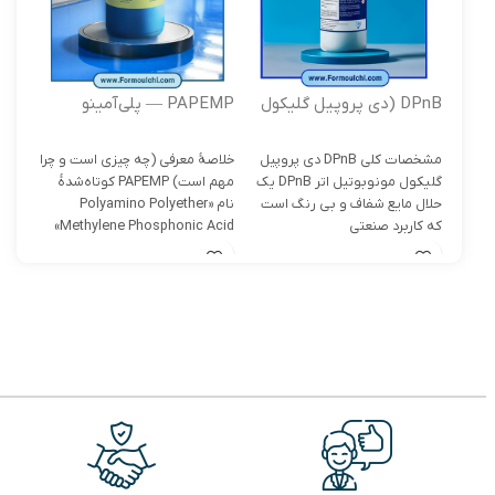
DPnB (دی پروپیل گلیکول
PAPEMP — پلی‌آمینو
BTC
مونوبوتیل اتر )
پُلی‌اتر متیلن فسفونیک اسید
مشخصات کلی DPnB دی پروپیل
خلاصۀ معرفی (چه چیزی است و چرا
تریکر
گلیکول مونوبوتیل اتر DPnB یک
مهم است) PAPEMP کوتاه‌شدهٔ
حلال مایع شفاف و بی رنگ است
نام «Polyamino Polyether
ترکی
که کاربرد صنعتی
Methylene Phosphonic Acid»
در ص
است — یک