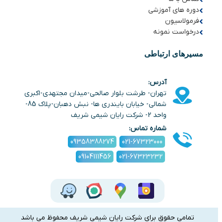
دوره های آموزشی
فرمولاسیون
درخواست نمونه
مسیرهای ارتباطی
آدرس:
تهران- طرشت بلوار صالحی-میدان مجتهدی-اکبری
شمالی- خیابان بایندری ها- نبش دهبان-پلاک 85-
واحد 2- شرکت رایان شیمی شریف
شماره تماس:
09358388274
021-67323000
09104111456
021-67323232
تمامی حقوق برای شرکت رایان شیمی شریف محفوظ می باشد