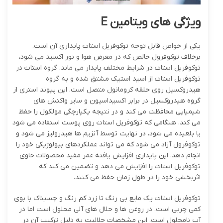
ویژگی های ویتامین
E
یکی از خواص قابل توجه توکوفریل استات پایداری آن است.
برخلاف توکوفرول خالص که در معرض هوا و نور اکسید می شود،
توکوفریل استات در شرایط مختلف پایدار می ماند. گروه استات در
توکوفریل استات از اسید استیک مشتق شده و به گروه
هیدروکسیل روی حلقه کرومانول متصل است. این پیوند استری از
گروه هیدروکسیل در برابر اکسیداسیون و سایر واکنش های
شیمیایی محافظت می کند و در نتیجه یکپارچگی مولکول را حفظ
می کند. هنگامی که توکوفریل استات روی پوست استفاده می شود
یا بلعیده می شود، در نهایت توسط آنزیم ها هیدرولیز می شود و
توکوفرول آزاد می شود که می تواند عملکردهای بیولوژیکی خود را
انجام دهد. این پایداری افزایش یافته عمر مفید محصولات حاوی
توکوفریل استات را افزایش می دهد و تضمین می کند که
اثربخشی خود را در طول زمان حفظ می کنند.
توکوفریل استات یک مایع بی رنگ تا زرد کم رنگ و چسبناک با بوی
کمی چربی است. در روغن ها و حلال های آلی محلول است اما در
آب نامحلول است. این مشخصات حلالیت به دلیل ترکیب آن در