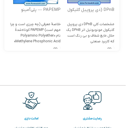
DPnB (دی پروپیل گلیکول
PAPEMP — پلی‌آمینو
BTC
مونوبوتیل اتر )
پُلی‌اتر متیلن فسفونیک اسید
مشخصات کلی DPnB دی پروپیل
خلاصۀ معرفی (چه چیزی است و چرا
تریکر
گلیکول مونوبوتیل اتر DPnB یک
مهم است) PAPEMP کوتاه‌شدهٔ
حلال مایع شفاف و بی رنگ است
نام «Polyamino Polyether
ترکی
که کاربرد صنعتی
Methylene Phosphonic Acid»
در ص
است — یک
رضایت مشتری
امانت داری
سامانه مدیریت ارتباط با مشتریان
عدم افشای اطلاعات مشتریان