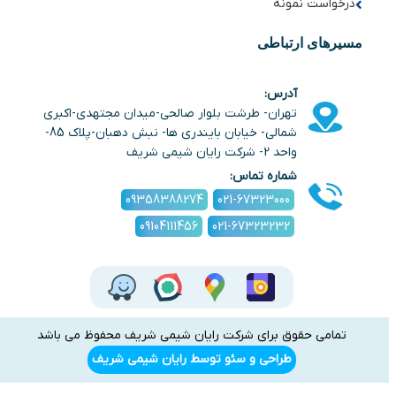
درخواست نمونه
مسیرهای ارتباطی
آدرس:
تهران- طرشت بلوار صالحی-میدان مجتهدی-اکبری
شمالی- خیابان بایندری ها- نبش دهبان-پلاک 85-
واحد 2- شرکت رایان شیمی شریف
شماره تماس:
09358388274
021-67323000
09104111456
021-67323232
تمامی حقوق برای شرکت رایان شیمی شریف محفوظ می باشد
طراحی و سئو توسط رایان شیمی شریف