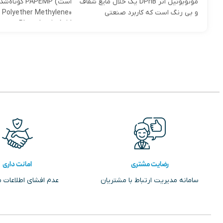
مونوبوتیل اتر DPnB یک حلال مایع شفاف
است) PAPEMP کوتاه
و بی رنگ است که کاربرد صنعتی
o Polyether Methylene
Phosphonic Acid» است — یک
رضایت مشتری
امانت داری
سامانه مدیریت ارتباط با مشتریان
عدم افشای اطلاعات 