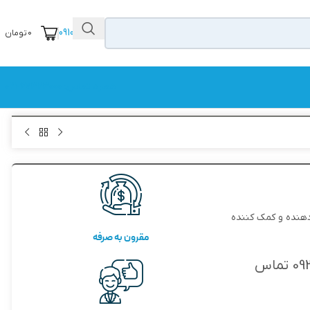
09104111456
0
تومان
شماره تماس: 67323000-021
دهنده و کمک کننده
مقرون به صرفه
جهت خرید و اطلاع از قیمت ها با شماره 09358388274 تماس