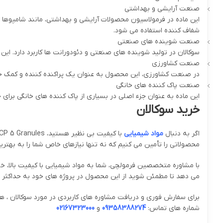
صنعت آرايشی و بهداشتی
این ماده در فرمولاسیون محصولات آرايشی و بهداشتی، مانند شامپوها 
شفاف کننده استفاده می شود.
صنعت شوینده های صنعتی
سوکالان در تولید شوینده های صنعتی و دئودورانت ها کاربرد دارد.
صنعت کشاورزی
در صنعت کشاورزی، این محصول به عنوان یک پراکنده کننده و کمک حا
صنعت پاک کننده های خانگی
این ماده به عنوان جزء اصلی در بسیاری از پاک کننده های خانگی برای ج
خرید سوکالان
اگر به دنبال
مواد شیمیایی
با کیفیت بی نظیر هستید، Sokalan® CP 5 Granules از شرکت
محصولاتی را تأمین می کنیم که نه تنها نیازهای خاص شما را به بهترین 
با مشاوره متخصصین فرمولچی، شما به مواد شیمیایی با کیفیت بالا، 
می دهد تا مطمئن شوید از این محصول در پروژه های خود به حداکثر ب
برای سفارش فوری و دریافت مشاوره های کاربردی در مورد سوکالان ، هم
شماره های تماس:
09358388274
و
02167323000