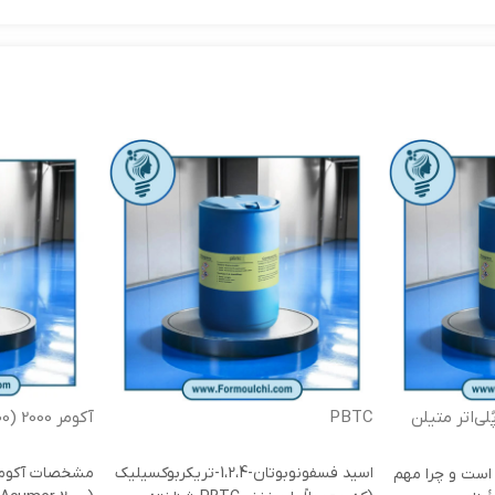
 پُلی‌اتر متیلن
PBTC
آکومر 2000 (Acumer 2000)
اسید فسفونوبوتان-1،2،4-تریکربوکسیلیک
است و چرا مهم