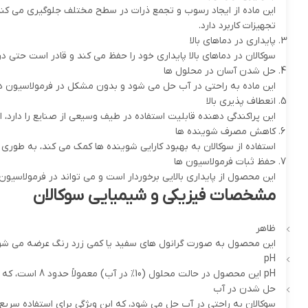
این ماده از ایجاد رسوب و تجمع ذرات در سطح مختلف جلوگیری می کند
تجهیزات کاربرد دارد.
پایداری در دماهای بالا
سوکالان در دماهای بالا پایداری خود را حفظ می کند و قادر است حتی
حل شدن آسان در محلول ها
این ماده به راحتی در آب حل می شود و بدون مشکل در فرمولاسیون ها
انعطاف پذیری بالا
این پراکندگی دهنده قابلیت استفاده در طیف وسیعی از صنایع را دارد، 
کاهش مصرف شوینده ها
استفاده از سوکالان به بهبود کارایی شوینده ها کمک می کند، به طوری
حفظ ثبات فرمولاسیون ها
این محصول از پایداری بالایی برخوردار است و می تواند در فرمولاسیون 
مشخصات فیزیکی و شیمیایی سوکالان
ظاهر
این محصول به صورت گرانول های سفید یا کمی زرد رنگ عرضه می شود. 
pH
pH این محصول در حالت محلول (10% در آب) معمولاً حدود 8 است، که آن را به یک انتخاب مناسب برای کاربردهای مختلف صنعتی و شوینده ها تبدیل می کند.
حل شدن در آب
سوکالان به راحتی در آب حل می شود، که این ویژگی برای استفاده سری