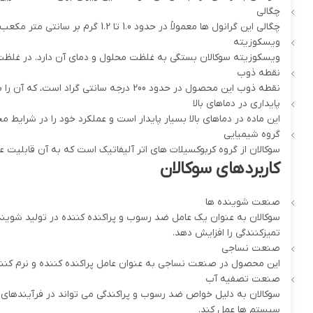
چگالی
چگالی این گرانول ها معمولاً در حدود 1.0 تا 1.2 گرم بر سانتی متر مکعب است، که نشان دهنده ویژگی های فیزیکی مناسب برای استفاده در صنایع مختلف می باشد.
ویسکوزیته
ویسکوزیته سوکالان بستگی به غلظت محلول و دمای آن دارد. در غلظت
نقطه ذوب
نقطه ذوب این محصول در حدود 200 درجه سانتی گراد است، که آن را برای استفاده در فرآیندهای صنعتی با دمای بالا مناسب می سازد.
پایداری در دماهای بالا
این ماده در دماهای بالا بسیار پایدار است و عملکرد خود را در شرایط 
گروه شیمیایی
سوکالان از گروه کربوکسیلات های اتر آلیفاتیک است که به آن قابلیت 
کاربردهای سوکالان
صنعت شوینده ها
سوکالان به عنوان یک عامل ضد رسوب و پراکنده کننده در تولید شوینده
تمیزکنندگی را افزایش دهد.
صنعت نساجی
این محصول در صنعت نساجی به عنوان عامل پراکنده کننده و نرم کننده
صنعت تصفیه آب
سوکالان به دلیل خواص ضد رسوب و پراکندگی می تواند در فرآیندهای
سیستم ها عمل کند.