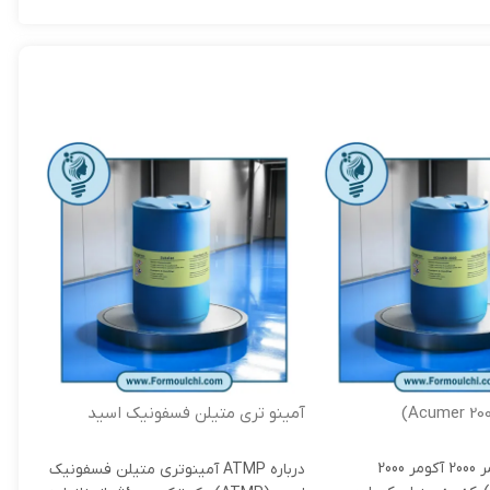
آمینو تری متیلن فسفونیک اسید
آنتی اس
(ATMP)
مشخصات آکومر 2000 آکومر 2000
آنتی
درباره ATMP آمینوتری متیلن فسفونیک