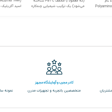
(که معمولاً با مخفف PBTC شناخته
‌شدهٔ نام
می‌شود) یک ترکیب شیمیایی چندکاره
اسید آکریلیک ن
«Polyamin
است که در صنعت تصفیه آب، حفاظت
پلیمر چند
کادر مجرب و آزمایشگاه مجهز
مشتریان
متخصصین باتجربه و تجهیزات مدرن
نمونه سا