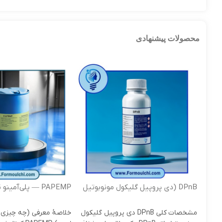
محصولات پیشنهادی
DPnB (دی پروپیل گلیکول مونوبوتیل
PAPEMP — پلی‌آمینو
اتر )
فسفونیک اسید
مشخصات کلی DPnB دی پروپیل گلیکول
خلاصۀ معرفی (چه چیزی 