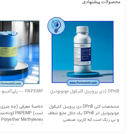
محصولات پیشنهادی
DPnB (دی پروپیل گلیکول مونوبوتیل
PAPEMP — پلی‌آمینو
اتر )
فسفونیک اسید
مشخصات کلی DPnB دی پروپیل گلیکول
خلاصۀ معرفی (چه چیزی 
مونوبوتیل اتر DPnB یک حلال مایع شفاف
است) PAPEMP کوتاه
و بی رنگ است که کاربرد صنعتی
o Polyether Methylene
Phosphonic Acid» است — یک