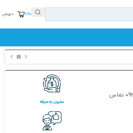
09104111456
0
تومان
شماره تماس: 67323000-021
جهت خرید و اطلاع از قیمت ها با شماره 09358388274 تماس
مقرون به صرفه