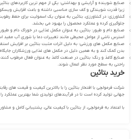
صنایع شوینده و آرایشی و بهداشتی: یکی از مهم ترین کاربردهای بتائ
زیرا قدرت شویندگی و کف سازی مناسبی داشته و باعث افزایش ویسکو
کشاورزی: در کشاورزی، بتائین به عنوان یک اسمولیت برای حفظ رطوبت
جلوگیری کرده و عملکرد محصول را بهبود می بخشد.
صنایع دام و طیور: بتائین به عنوان مکمل غذایی در خوراک دام و طیو
استرس ناشی از عوامل محیطی مانند تغییرات دما یا شوری آب مفید ا
صنایع مکمل های ورزشی: به دلیل اثرات مثبت بتائین بر افزایش استق
بدن کمک کند و به همین دلیل در مکمل های غذایی ورزشکاران جایگاه وی
صنایع کاغذ و رنگ: بتائین در صنعت کاغذ به عنوان فعال مرطوب کننده 
راحتی به سطح مورد نظر اعمال شوند.
خرید بتائین
شرکت فرمولچی با افتخار بتائین را با بالاترین کیفیت و قیمت های رقا
جهانی تولید کرده است تا در فرآیندهای تولیدی شما بهترین عملکرد را 
با اعتماد به فرمولچی، از بتائین با کیفیت عالی، پشتیبانی کامل و مش