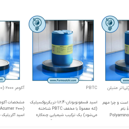
 پُلی‌اتر متیلن
PBTC
آکومر 2000 (Acumer 2000)
اسید فسفونوبوتان-1،2،4-تریکربوکسیلیک
است و چرا مهم
(که معمولاً با مخفف PBTC شناخته
‌شدهٔ نام
می‌شود) یک ترکیب شیمیایی چندکاره
اسید آکریلیک ن
«Polyamin
است که در صنعت تصفیه آب، حفاظت
پلیمر چند