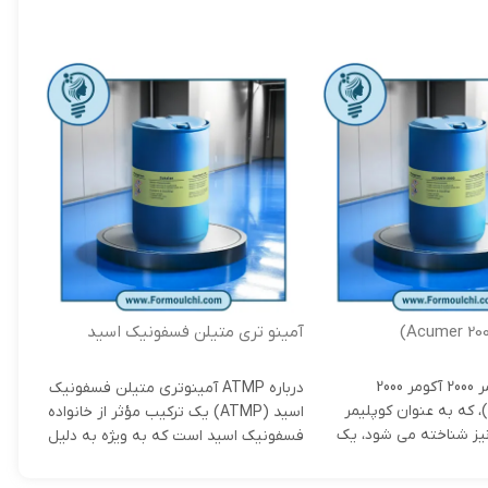
آمینو تری متیلن فسفونیک اسید
آنتی اس
(ATMP)
مشخصات آکومر 2000 آکومر 2000
آنتی
درباره ATMP آمینوتری متیلن فسفونیک
(Acumer 2000)، که به عنوان کوپلیمر
دقت 
اسید (ATMP) یک ترکیب مؤثر از خانواده
یز شناخته می ‌شود، یک
مبار
فسفونیک اسید است که به ویژه به دلیل
کنند
تجهی