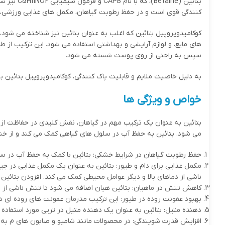
بتائین (Betaine)، که با نام CAPB و فرمول شیمیایی C
2
NO
11
H
5
نیز شن
کنندگی قوی است و در حفظ رطوبت گیاهان، مکمل های غذایی ورزشی، 
کوکامیدوپروپیل بتائین که اغلب به عنوان بتائین نیز شناخته می شود
سپس به راحتی از روی پوست شسته می شود.
به دلیل خاصیت ملایم و قابلیت پاک کنندگی، کوکامیدوپروپیل بتائین به 
خواص و ویژگی ها
بتائین به عنوان یک ترکیب مهم در گیاهان، نقش کلیدی در حفاظت از آن 
می شود. بتائین به حفظ آب در سلول های گیاهی کمک می کند و از خ
حفظ رطوبت گیاهان در شرایط خشکی: بتائین با کمک به حفظ آب در سل
مکمل غذایی برای دام و طیور: بتائین به عنوان یک مکمل غذایی در جی
ناشی از دماهای بالا و دیگر عوامل محیطی کمک می کند. افزودن بتائین ب
کاهش تنش در ماهیان: بتائین هیان اضافه می شود تا تنش ناشی از ش
بهبود عفونت روده در طیور: این ترکیب مدرمان عفونت های روده ای در
دهنده متیل: بتائین به عنوان یک دهنده متیل در تریی مورد استفاده قر
افزایش قدرت شویندگی: در محصولات مانند شامپو و صابون های م به ع