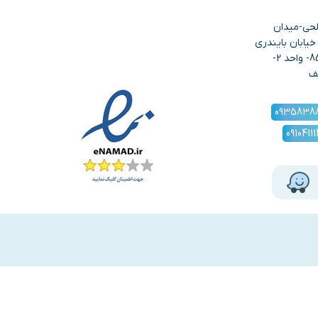
لحی-میدان
یابان بایندری
ها- نبش دهبان-پلاک 85- واحد 2-
ف
0935838
0910411