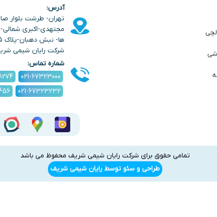
آدرس:
تهران- طرشت بلوار صا
مجتهدی-اکبری شمالی- خ
لچی
شرکت رایان شیمی شری
شی
شماره تماس:
ه
8274
021-67323000
1456
021-67323232
تمامی حقوق برای شرکت رایان شیمی شریف محفوظ می باشد
طراحی و سئو توسط رایان شیمی شریف