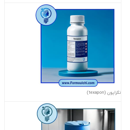
تگزاپون (texapon)