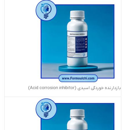
بازدارنده خوردگی اسیدی (Acid corrosion inhibitor)