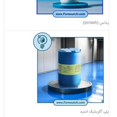
پتاس (potash)
پلی آکریلیک اسید