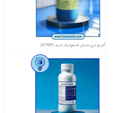
آمینو تری متیلن فسفونیک اسید (ATMP)