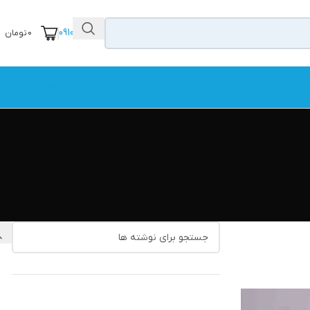
09104111456
0
تومان
شماره تماس: 67323000-021