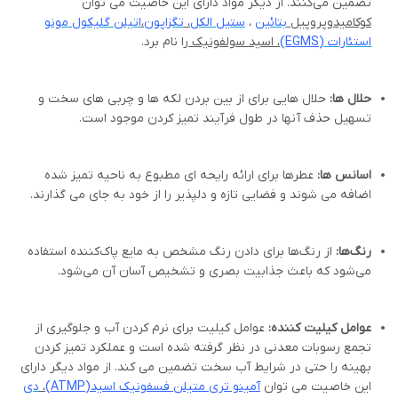
تضمین می‌کنند. از دیگر مواد دارای این خاصیت می توان
کوکامیدوپروپیل
بتائین
،
ستیل الکل
،
تگزاپون
،
اتیلن
گلیکول مونو
استئارات (
EGMS
)
، اسید سولفونیک
را نام برد.
حلال ها:
حلال هایی برای از بین بردن لکه ها و چربی های سخت و
تسهیل حذف آنها در طول فرآیند تمیز کردن موجود است.
اسانس ها:
عطرها برای ارائه رایحه ای مطبوع به ناحیه تمیز شده
اضافه می شوند و فضایی تازه و دلپذیر را از خود به جای می گذارند.
رنگ‌ها:
از رنگ‌ها برای دادن رنگ مشخص به مایع پاک‌کننده استفاده
می‌شود که باعث جذابیت بصری و تشخیص آسان آن می‌شود.
عوامل کیلیت کننده:
عوامل کیلیت برای نرم کردن آب و جلوگیری از
تجمع رسوبات معدنی در نظر گرفته شده است و عملکرد تمیز کردن
بهینه را حتی در شرایط آب سخت تضمین می کند. از مواد دیگر دارای
این خاصیت می توان
آمینو تری متیلن فسفونیک اسید(
ATMP
)
،
دی