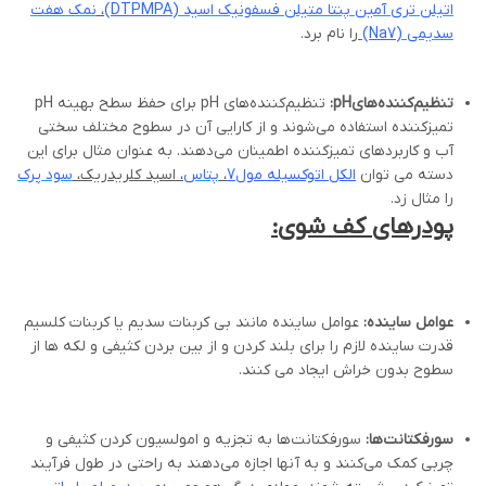
اتیلن تری آمین
پنتا متیلن فسفونیک اسید (
DTPMPA
)
،
نمک هفت
سدیمی (
Na7
)
را نام برد.
تنظیم‌کننده‌های
pH
:
تنظیم‌کننده‌های pH برای حفظ سطح بهینه pH
تمیزکننده استفاده می‌شوند و از کارایی آن در سطوح مختلف سختی
آب و کاربردهای تمیزکننده اطمینان می‌دهند. به عنوان مثال برای این
دسته می توان
الکل اتوکسیله مول7
،
پتاس
، اسید کلریدریک،
سود پرک
را مثال زد.
پودرهای کف شوی:
عوامل ساینده:
عوامل ساینده مانند بی کربنات سدیم یا کربنات کلسیم
قدرت ساینده لازم را برای بلند کردن و از بین بردن کثیفی و لکه ها از
سطوح بدون خراش ایجاد می کنند.
سورفکتانت‌ها:
سورفکتانت‌ها به تجزیه و امولسیون کردن کثیفی و
چربی کمک می‌کنند و به آنها اجازه می‌دهند به راحتی در طول فرآیند