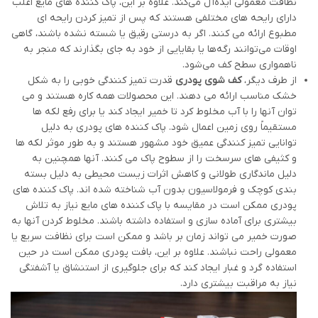
نظافت معمولی ایده‌آل می‌کند. علاوه بر این، پاک کننده های مایع اغلب
دارای رایحه های مختلفی هستند که پس از تمیز کردن رایحه ای
مطبوع ارائه می کنند. اگر به درستی رقیق یا شسته نشده باشند، گاهی
اوقات می‌توانند رگه‌ها یا بقایایی از خود به جای بگذارند که منجر به
ناهمواری سطح کف می‌شود.
از طرف دیگر،
کف شوی پودری
قدرت تمیز کنندگی خوبی را به شکل
خشک مناسب ارائه می دهند. این محصولات همه کاره هستند و می
توان آنها را با آب مخلوط کرد تا خمیر ایجاد کند یا برای رفع لکه ها
مستقیماً روی زمین اعمال شود. پاک کننده های پودری به دلیل
توانایی تمیز کنندگی عمیق خود مشهور هستند و به طور موثر لکه ها
و کثیفی های سرسخت را از سطوح پاک می کنند. آنها همچنین به
دلیل ماندگاری طولانی و کاهش اثرات زیست محیطی به دلیل بسته
بندی کوچک و فرمولاسیون بدون آب شناخته شده اند. پاک کننده های
پودری ممکن است در مقایسه با پاک کننده های مایع نیاز به تلاش
بیشتری برای آماده سازی و استفاده داشته باشند. مخلوط کردن آنها به
صورت خمیر می تواند زمان بر باشد و ممکن است برای نظافت سریع یا
معمولی راحت نباشند. علاوه بر این، بافت پودری ممکن است در حین
استفاده گرد و غبار ایجاد کند که برای جلوگیری از استنشاق یا آشفتگی
نیاز به مراقبت بیشتری دارد.