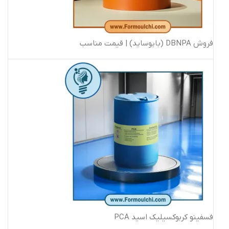
فروش DBNPA (بایوساید) | قیمت مناسب
فسفینو کربوکسیلیک اسید PCA