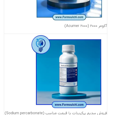
آکومر 2000 (Acumer 2000)
فروش سدیم پرکربنات با قیمت مناسب (Sodium percarbonate)