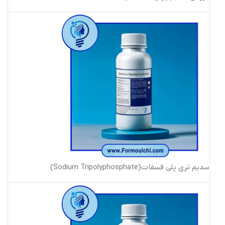
سدیم تری پلی فسفات(Sodium Tripolyphosphate)