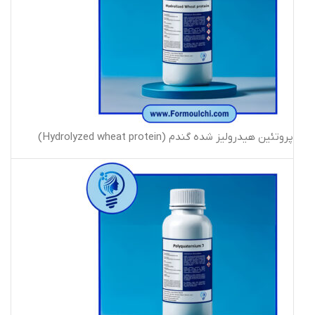
پروتئین هیدرولیز شده گندم (Hydrolyzed wheat protein)