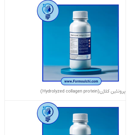
پروتئین کلاژن(Hydrolyzed collagen protein)