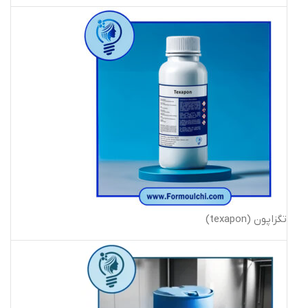
تگزاپون (texapon)