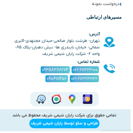
درخواست نمونه
مسیرهای ارتباطی
آدرس:
تهران- طرشت بلوار صالحی-میدان مجتهدی-اکبری
شمالی- خیابان بایندری ها- نبش دهبان-پلاک 85-
واحد 2- شرکت رایان شیمی شریف
شماره تماس:
09358388274
021-67323000
09104111456
021-67323232
تمامی حقوق برای شرکت رایان شیمی شریف محفوظ می باشد
طراحی و سئو توسط رایان شیمی شریف