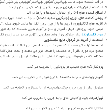
در آب شسته شود. مانند
پلی اتیلن گلیکول پلی استر کوپلیمر
،
پلی اتیلن گلی
استفاده از
ترکیبات سیلیکون
برای جلوگیری از کف کردن بیش از حد
اصلاح کننده های pH
برای تعادل اسیدها و بازها در آب
روشن کننده های نوری (جایگزین سفید کننده):
با جذب اشعه ماورا بنفش 
آنزیم های کاتالیزوری:
آنزیم ها با از بین بردن لکه ها مانند خون، علف ، 
لباس شود. پروتئاز ، لیپاز ، آمیلاز و سلولاز آنزیم هایی هستند که به ط
مواد نگهدارنده
برای جلوگیری از رشد میکروبی آنزیم ها در مدت زمان نگه 
استفاده از آنزیم در فرمول مایع لباسشویی
آنزیم ها ترکیباتی هستند که هم به صورت طبیعی می توانند یافت شوند
محتوا ذره مورد نظر، ذرات مختلف را هدف قرار می دهند و تحت عمل کاتالی
مختلف که در فرمولاسیون شوینده های لباس مانند فرمول مایع لباسشویی
پروتئاز:
لکه های مبتنی بر پروتئین را تخریب می کند.
آمیلاز:
چرک
های با پایه نشاسته یا کربوهیدرات را تخریب می کند.
سلولاز:
برای از بین بردن چرک، ذرات پنبه ای یا سلولزی را تجزیه می کند.
لیپاز:
ذرات چرک و کثیفی های پایه چربی را تخریب می کند.
ماناناز:
لکه های مبتنی بر مواد غذایی را تخریب می کند.