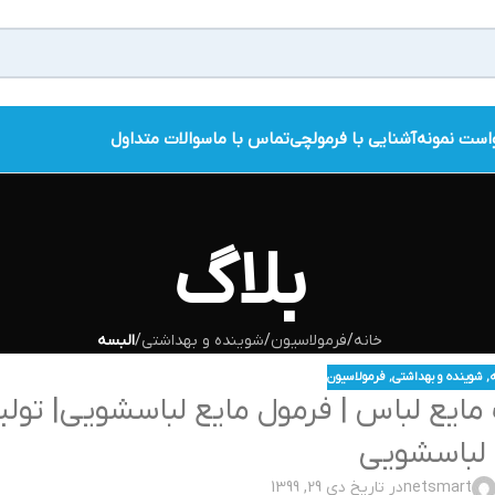
است نمونه
آشنایی با فرمولچی
تماس با ما
سوالات متداول
بلاگ
خانه
/
فرمولاسیون
/
شوینده و بهداشتی
/
البسه
ه
,
شوینده و بهداشتی
,
فرمولاسیون
ایع لباس | فرمول مایع لباسشویی| تولی
لباسشویی
netsmart
در تاریخ دی 29, 1399