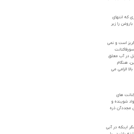
ی که انتهای
 روغن را زیر
ریز است و نمی
سورفاکتانت
سل در آب معلق
ن، هنگام
لا الزامی می
کتانت های
اد شوینده و
 مجدد آن ذره
گر اینکه در آبی
ه باشید ، با