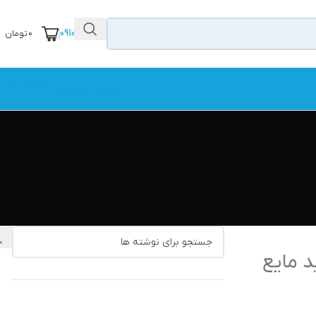
09104111456
0
تومان
شماره تماس: 67323000-021
د مایع