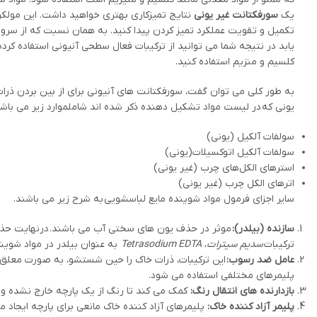
یک
سورفکتانت غیر یونی
نتایج تمیزکاری بهتری خواهید داشت. این مولکول
تکمیل و تقویت عملکرد تمیز کردن پیدا کنید. به همان نسبت که از سرو
یابد در نتیجه شما می توانید از ترکیبات فعال سطحی آنیونی استفاده کرده
کلسیم و منزیم استفاده کنید.
به طور کلی می توان گفت، سورفکتانت های آنیونی برای از بین بردن ذرا
یونی که در لیست مواد تشکیل دهنده ذکر شده اند شاملموارد زیر می باشن
سولفات آلکیل (یونی)
سولفات آلکیل اتوکسیلات(یونی)
استرهای الکل‌های چرب (غیر یونی)
اترهای الکل چرب (غیر یونی)
سایر اجزای فرمول مواد شوینده مایع لباسشویی به شرح زیر می باشند.
سازنده (بیلدر):
موثر در حذف یون های سختی آب می باشند. درنهایت حذف
ترکیبات
سدیم سیترات
،
Tetrasodium EDTA
به عنوان بیلدر در مواد شوین
عامل ضد رسوب:
این ترکیبات، ذرات خاک را حین شستشو، به صورت معلق نگه 
پلیمرهای مختلفی استفاده می شود.
بازدارنده های انتقال رنگ:
کمک می کند تا رنگ از یک پارچه خارج نشده و 
پلیمر آزاد کننده خاک:
پلیمرهای آزاد کننده خاک مانعی برای پارچه ایجا