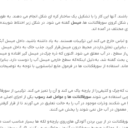
اشند. آنها این کار را با تشکیل یک ساختار کره ای شکل انجام می دهند. به طور
ن شکل کروی سورفاکتانت ها،
میسل
گفته می شود. در شکل زیر اختلاط شوینده با
 مختلف در آمده اند.
 لباس خارج می کند این ترکیبات هستند. به یاد داشته باشید، داخل میسل آبگ
 بنابراین تمایل دارد در محیط درون میسل قرار گیرد. جذب خاک به داخل میسل 
 از سطح ، در آب معلق می شود. اکنون که ذره چرک در میسل گیر افتاده و می
 بحث گفته شد، به دلیل اینکه که سطح خارجی میسل آب را دوست دارد، بنابرای
د. استفاده از سورفکتانت ها در فرمول مایع لباسشویی با توجه به توضیحات با
رک و کثیفی را از پارچه پاک می کند و آن را تمیز می کند. ترکیبی از سورفا
ویی استفاده می شوند.
سورفاکتانت ها
و
عوامل ضد رسوب
یکی از اجزای اصلی مو
 شکنند و ذرات موجود در آب را به حالت تعلیق در می آورند تا از قرار گرفتن
ر معمول در آب حل نمی شوند را پخش می کنند.
ورفکتانت در از بین بردن آلودگی های روی پارچه و لکه ها بسیار مناسب است م
عدنی از عملکرد صحیح سورفکتانت آنیونی جلوگیری می کنند. اگر آب سختی داشت