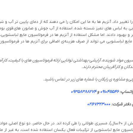
ییر داد. آنزیم ها به ما این امکان را می دهند که از دمای پایین تر آب و شو
تیابی به لباس های تمیز شسته شده، استفاده از آب جوش و صابون های قوی بود. ا
 بهبود دادند. اما مشکل استفاده از آنزیم ها در فرمولاسیون مایع لباسشویی،
ع لباسشویی می تواند از صرف هزینه‌ی اضافی برای آنزیم ها در فرمولاسیون 
ن مواد شوینده، آرایشی-بهداشتی توانایی ارائه فرمولاسیون های با کیفیت، کارآمد و
دگان و کارآفرینان محترم دارند.
 چی و مشاوره ی رایگان با شماره های زیر در تماس باشید.
واتساپ:
09104111546
و
09358388274
 دفتر شرکت:
02167323000
تولیدکنندگان مواد شوینده لباسشویی از زمان تولید اولین جعبه تاید (بیش از ۶۰ سال)، مسیری طولانی را طی کرده اند. در حال حاضر، دو
یون مایع لباسشویی از ترکیبات فعال یکسان استفاده شده است، به غیر از ماد