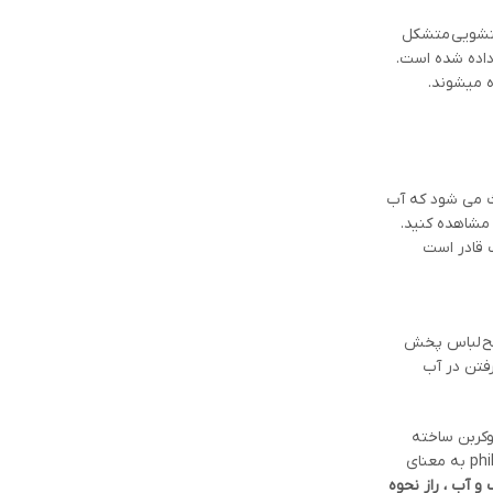
ختشویی متشکل
 داده شده است.
ه میشوند.
ث می شود که آب
 مشاهده کنید.
 قادر است
سطح لباس پخش
رفتن در آب
وکربن ساخته
شده است. این زنجیره ها عاشق روغن و چربی هستند و سعی می کنند از آب دور باشند. ما آموختیم هیدروفوبیک به معنای “ترس از آب” است، پس -philic به معنای
 و آب ، راز نحوه