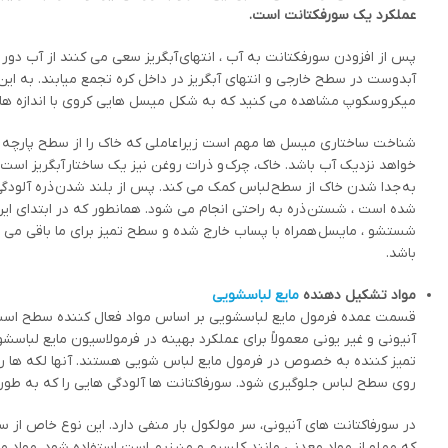
عملکرد یک سورفکتانت است.
پس از افزودن سورفکتانت به آب ، انتهای آبگریز سعی می کنند از آب دور ب
آبدوست در سطح خارجی و انتهای آبگریز در داخل کره تجمع میابند. به ای
میکروسکوپ مشاهده می کنید که به شکل میسل هایی کروی با اندازه های
شناخت ساختاری میسل ها مهم است زیرا عاملی که خاک را از سطح پارچه و
خواهد نزدیک آب باشد. خاک، چرک و ذرات روغن نیز یک ساختار آبگریز است،
به جدا شدن خاک از سطح لباس کمک می کند. پس از بلند شدن ذره آلودگی
شده است ، شستن ذره به راحتی انجام می شود. همانطور که در ابتدای این
شستشو ، مایسل همراه با پساب خارج شده و سطح تمیز برای ما باقی می مان
باشد.
مواد تشکیل دهنده
مایع لباسشویی
قسمت عمده فرمول مایع لباسشویی بر اساس مواد فعال کننده سطح است که چ
آنیونی و غیر یونی معمولاً برای عملکرد بهینه در فرمولاسیون مایع لباسش
تمیز کننده به خصوص در فرمول مایع لباس شویی هستند. آنها لکه ها را می
روی سطح لباس جلوگیری شود. سورفاکتانت ها آلودگی هایی را که به طو
در سورفاکتانت های آنیونی، سر مولکول بار منفی دارد. این نوع خاص از س
که مملو از مواد معدنی مانند کلسیم و منیزیم است استفاده شود. مواد م