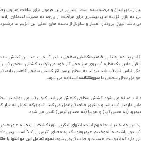
یار زیادی ابداع و عرضه شده است. ابتدایی ترین فرمول برای ساخت صابون ر
س به بازار، گزینه های بیشتری برای مراقبت از پارچه به مصرف کنندگان ارائه
ی باشد. لیپاز، پروتئاز، آمیلاز و سلولاز از دسته های اصلی این آنزیم ها برشمرد
؟ این پدیده به دلیل
خاصیت کشش سطحی
بالا در آب می باشد. این کشش باع
 با قرار دادن یک قطره آب روی میز محل کار خود می توانید کشش سطحی آب را
دگی لباس نیز، آب باید بتواند به سطح برسد. اگر کشش سطحی کاهش یابد، آب
ام عوامل فعال سطحی یا
سورفاکتانت
استفاده می شود.
ت به آب اضافه می شود، کشش سطحی کاهش می‌یابد. اکنون آب می تواند در 
ل دارد در آب باشد و دیگری خلاف آن عمل می کند. انتهای که تمایل به قرار گ
، هیدروـ (به معنی آب) و ـفوبیا (به معنای ترس) ناشی می شود.
 این جمله در اینجا مهم است. انتهای آبگریز سورفاکتانت از زنجیره های هیدر
باتی دارد که آبدوست هستند و جذب آن می شود.
نحوه تعامل این دو انتها با خاک