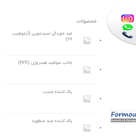
محصولات
ضد خوردگی اسیدشویی (آرموهیب
28)
جاذب سولفید هیدروژن (H2S)
پاک کننده چسب
پاک کننده چند منظوره