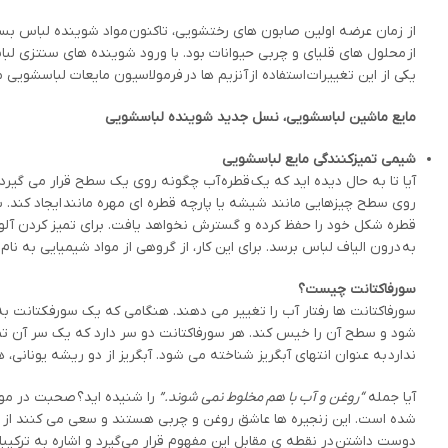
از زمان عرضه اولین صابون های رختشویی، تاکنون مواد شوینده لباس بس
از محلول های قلیای و چربی حیوانات بود. با ورود شوینده های سنتزی لبا
یکی از این تغییرات استفاده از آنزیم ها در فرمولاسیون مایعات لباسشویی م
مایع ماشین لباسشویی، نسل جدید شوینده لباسشویی
شیمی تمیزکنندگی مایع لباسشویی
آیا تا به حال دیده اید که یک قطره آب چگونه روی یک سطح قرار می گیرد
روی سطح چیزهایی مانند شیشه یا پارچه قطره ای مهره مانند ایجاد کند.
قطره شکل خود را حفظ کرده و گسترش نخواهد یافت. برای تمیز کردن آلو
به درون الیاف لباس برسد. برای این کار، از گروهی از مواد شیمیایی به ن
سورفاکتانت چیست؟
سورفاکتانت ها رفتار آب را تغییر می دهند. هنگامی که یک سورفکتان
شود و سطح آن را خیس کند. هر سورفاکتانت دو سر دارد که یک سر آن تمای
ندارد به عنوان انتهای آبگریز شناخته می شود. آبگریز از دو ریشه یونانی
آیا جمله
“روغن و آب با هم مخلوط نمی شوند.”
را شنیده اید؟ صحبت در مورد
دوست داشتن در نقطه ی مقابل این مفهوم قرار می‌گیرد و اشاره به ترکی