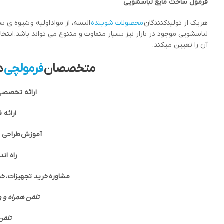
فرمول ساخت مایع لباسشویی
هریک از تولیدکنندگان
محصولات شوینده
البسه، از مواد اولیه و شیوه ی 
لباسشویی موجود در بازار نیز بسیار متفاوت و متنوع می تواند باشد. انتخاب
آن را تعیین میکند.
متخصصان
فرمولچی
د
ارائه تخصصی 
ارائه 
آموزش طراحی م
راه ان
مشاوره خرید تجهیزات ، خط
تلفن همراه و 
تلفن