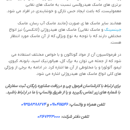
برتری های ماسک هیدروکسی نسبت به ماسک های نقابی
معمولیست، که باعث ایجاد حس تازگی و خوشایندی در افراد می شود.
همانند سایر ماسک ها ی صورت (مانند ماسک آب رسان، ماسک
جینسینگ
و ماسک نقابی) ماسک های هیدروژلی (لاتکسی) نیز انواع
مختلفی دارند که با توجه به نوع ویژگی که از آن ماسک مورد انتظار
هست.
در فرمولاسیون آن از مواد گوناگون و با خواص مختلف استفاده می
شود که از جمله می توان به برگ گل، هیالورنیک اسید، بابونه، کیوی،
لیمو، آلوئورا و یا مخلوطی از آن ها اشاره کرد. در ادامه به برخی از ویژگی
های کلی انواع ماسک های هیدروژلی اشاره می شود.
برای ارتباط با کارشناسان فرمول چی و دریافت مشاوره رایگان، ثبت سفارش
با شماره های زیر تماس بگیرید و یا از طریق واتساپ با ما در ارتباط باشید.
تلفن همراه و واتساپ:
09104111546
و
09358388274
تلفن دفتر شرکت:
02167323000