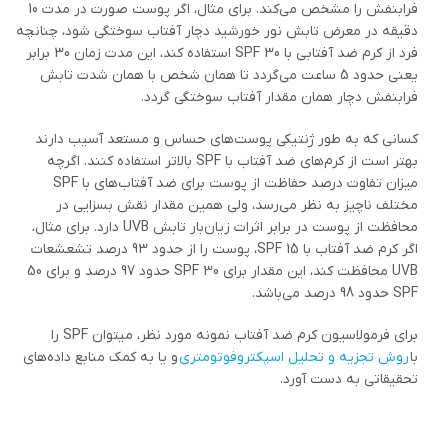
فرابنفش را مشخص می‌کند. برای مثال، اگر پوست صورت در مدت 10
دقیقه در معرض تابش نور خورشید دچار آفتاب سوختگی شود، چنانچه
فرد از کرم ضد آفتابی با 30 SPF استفاده کند، این مدت زمان 30 برابر
یعنی حدود 5 ساعت می‌گردد تا همان شخص با همان شدت تابش
فرابنفش دچار همان مقدار آفتاب سوختگی گردد.
کسانی که به طور ژنتیکی پوست‌های حساس و مستعد آسیب دارند
بهتر است از کرم‌های ضد آفتاب با SPF بالاتر استفاده کنند. اگرچه
میزان تفاوت درصد حفاظت از پوست برای ضد آفتاب‌های با SPF
مختلف ناچیز به نظر می‌رسد، ولی همین مقدار نقش بسزایی در
محافظت از پوست در برابر اثرات زیان‌بار تابش UVB دارد. برای مثال،
اگر کرم ضد آفتاب با 15 SPF، پوست را از حدود 93 درصد تشعشعات
UVB محافظت کند، این مقدار برای 30 SPF حدود 97 درصد و برای 50
SPF حدود 98 درصد می‌باشد.
برای فرمولاسیون کرم ضد آفتاب نمونه مورد نظر، می­توان SPF را
با
روش تجزیه و تحلیل اسپکتروفوتومتری
و یا به کمک منابع داده‌­های
تحقیقاتی به دست آورد.