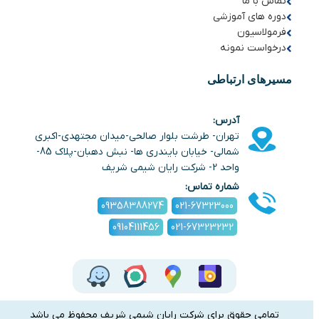
تماس با ما
دوره های آموزشی
فرمولاسیون
درخواست نمونه
مسیرهای ارتباطی
آدرس:
تهران- طرشت بلوار صالحی-میدان مجتهدی-اکبری
شمالی- خیابان بایندری ها- نبش دهبان-پلاک 85-
واحد 2- شرکت رایان شیمی شریف
شماره تماس:
09358388274
021-67323000
09104111456
021-67323232
تمامی حقوق برای شرکت رایان شیمی شریف محفوظ می باشد