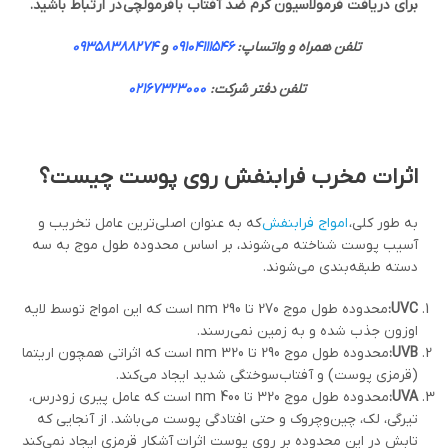
برای دریافت فرمولاسیون کرم ضد آفتاب با
فرمولچی
در ارتباط باشید
.
تلفن همراه و واتساپ:
09104111546
و
09358388274
تلفن دفتر شرکت:
02167323000
اثرات مخرب فرابنفش روی پوست چیست؟
به طور کلی،
امواج فرابنفش
که به عنوان اصلی‌ترین عامل تخریب و
آسیب پوست شناخته می‌شوند، بر اساس محدوده طول موج به سه
دسته طبقه‌بندی می‌شوند.
UVC
:
محدوده طول موج 270 تا 290 nm است که این امواج توسط لایه
اوزون جذب شده و به زمین نمی‌رسند.
UVB
:
محدوده طول موج 290 تا 320 nm است که اثراتی همچون اریتما
(قرمزی پوست) و آفتاب‌سوختگی شدید ایجاد می‌کند.
UVA
:
محدوده طول موج 320 تا 400 nm است که عامل پیری زودرس،
تیرگی، لک، چین‌وچروک و حتی افتادگی پوست می‌باشد. از آنجایی که
تابش در این محدوده بر روی پوست اثرات آشکار قرمزی ایجاد نمی‌کند