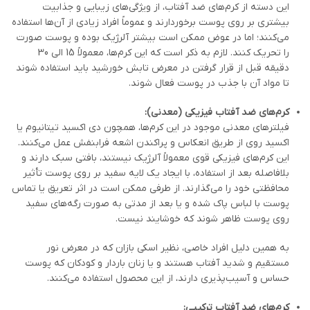
این دسته از کرم‌های ضد آفتاب، از ویژگی‌های زیبایی و جذابیت
بیشتری بر روی پوست برخوردارند و عموماً افراد زیادی از آن‌ها استفاده
می‌کنند؛ اما در عوض ممکن است بیشتر آلرژیک بوده و پوست صورت
را تحریک کنند. لازم به ذکر است که این کرم‌ها، معمولاً 15 الی 30
دقیقه قبل از قرار گرفتن در معرض تابش خورشید باید استفاده شوند
تا مواد آن با جذب در پوست فعال شوند.
کرم‌های ضد آفتاب فیزیکی (معدنی)
:
فیلترهای معدنی موجود در این کرم‌ها، همچون دی اکسید تیتانیوم یا
اکسید روی از طریق انعکاس و پراکندن اشعه فرابنفش عمل می‌کنند.
این کرم‌های فیزیکی قوی معمولاً آلرژیک نیستند، بافتی سبک دارند و
بلافاصله بعد از استفاده، با ایجاد یک لایه سفید بر روی پوست تأثیر
محافظتی خود را می‌گذارند. از طرفی ممکن است در اثر تعریق یا تماس
پوست با لباس پاک شده و یا بعد از مدتی به صورت رگه‌های سفید
روی پوست ظاهر شوند که خوشایند نیست.
به همین دلیل افراد خاصی، نظیر اسکی بازان که در معرض نور
مستقیم و شدید آفتاب هستند و یا زنان باردار و کودکان که پوست
حساس و آسیب‌پذیری دارند، از این محصول استفاده می‌کنند.
کرم‌های ضد آفتاب ترکیبی
: