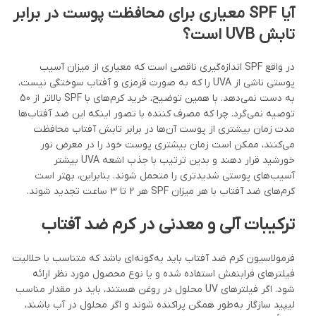
آیا
SPF
معیاری برای محافظت پوست در برابر
تابش
UVB
است؟
در واقع SPF اندازه‌گیری ناقصی است که معیاری از میزان آسیب
پوستی ناشی از UVA را که به صورت قرمزی و آفتاب سوختگی نیست،
به دست نمی‌دهد. با همین توضیح، خرید کرم‌های با SPF بالاتر از 50
توصیه نمی‌گرد. چرا که مصرف کننده با تصور اینکه این ضد آفتاب‌ها
مدت زمان بیشتری از پوست آن‌ها در برابر تابش آفتاب محافظت
می‌کنند، ممکن است زمان بیشتری پوست خود را در معرض نور
خورشید قرار دهند و بدین ترتیب با جذب اشعه UVA بیشتر
آسیب‌های پوستی شدیدتری را متحمل شوند. بنابراین، بهتر است
کرم‌های ضد آفتاب با هر میزان SPF هر 2 تا 3 ساعت تجدید شوند.
ترکیبات آلی و معدنی در کرم ضد آفتاب
فرمولاسیون کرم ضد آفتاب باید به‌گونه‌ای باشد که متناسب با حلالیت
فیلترهای فرابنفش استفاده شده و یا نوع محصول مورد نظر ارائه
شود. اگر فیلترهای UV محلول در روغن هستند، باید در مقدار مناسب
لیپید سازگار به‌طور همگن پراکنده شوند و اگر محلول در آب باشند،