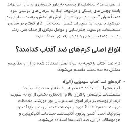
در صورت عدم محافظت از پوست به طور خاموش و به‌مرور می‌تواند
باعث جهش‌های ژنتیکی و درنتیجه ابتلا به سرطان‌های پوستی شود.
عمدتاً میزان آسیب پوستی ناشی از تابش فرابنفش، به‌شدت تابش نور
خورشید با توجه به تغییرات فصلی، مدت زمان قرار گرفتن در معرض
تشعشعات، موقعیت جغرافیایی و عوامل دیگری از جمله سن، رنگ
پوست، وضعیت ایمنی و عوامل رفتاری بستگی دارد.
انواع اصلی کرم‌های ضد آفتاب کدامند؟
کرم‌ ضد آفتاب با توجه به مواد اصلی استفاده شده در آن‌ و مکانیسم
عملش به سه دسته تقسیم می‌شوند:
کرم‌های ضد آفتاب شیمیایی (آلی)
:
فیلترهای آلی استفاده شده در این دسته از محصولات، با جذب
تشعشعات فرابنفش با انرژی بالا و آزادسازی بخشی از آن به صورت
گرما، از پوست در برابر امواج آسیب‌رسان نور خورشید محافظت
می‌کنند. معمولاً 2 تا 6 مورد از ترکیبات شیمیایی نظیر پارا آمینو
بنزوئیک اسید، اٌکسی بنزون، اُکتیسالات، سینامات، اُکتوکریلین و
هوموسالات در این ضد آفتاب‌ها استفاده می‌شوند.