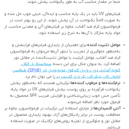
حتماً در مقدار مناسب آب به طور یکنواخت پخش شوند.
فیلترهای UV باید در یک پایه مناسب و ایده‌آل، خیلی خوب حل شده و
به صورت کاملاً یکنواخت در آن پخش شوند. از این رو بهتر است در
فرمولاسیون کرم ضد آفتاب، علاوه بر فیلترهای آلی و معدنی مناسب، از
مواد پایه سازگار با آن‌ها به شرح زیر استفاده شود.
عوامل تثبیت کننده
:
برای اطمینان از پایداری فیلترهای فرابنفش و
به‌منظور جلوگیری از تخریب یا تبلور آن‌ها می‌توان به فرمولاسیون
کرم ضد آفتاب، عوامل کیلیت یا عوامل تثبیت‌کننده در مقابل نور
اضافه کرد. به عنوان مثال برای این دسته
ستواستئاریل الکل
،
گلوتارآلدئید
،
دی پروپیل گلیکول مونوبوتیل اتر (
DPnB
)،
فنوکسی
اتانول
،
کاپریلیک کاپریک تری گلیسیرید
را می توان نام برد.
نرم‌کننده‌ها و مرطوب کننده‌ها
:
ترکیباتی هستند که به‌منظور پخش
یکنواخت فرآورده بر روی پوست، پخش فیلترهای UV در مواد پایه،
تأمین حس خوب زیبایی‌شناختی و افزایش ضریب SPF محصول به
فرمول مورد نظر اضافه می‌شوند.
آنتی اکسیدان‌ها
:
از مزایای استفاده این ترکیبات در فرمولاسیون، علاوه بر
محافظت پوست در برابر رادیکال‌های آزاد، بهبود پایداری محصول در
مقابل نور و جلوگیری از تجزیه روغن‌های ارگانیک در صورت استفاده
می‌باشد.