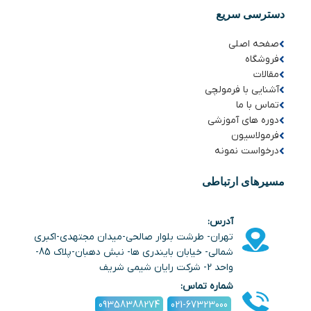
دسترسی سریع
صفحه اصلی
فروشگاه
مقالات
آشنایی با فرمولچی
تماس با ما
دوره های آموزشی
فرمولاسیون
درخواست نمونه
مسیرهای ارتباطی
آدرس:
تهران- طرشت بلوار صالحی-میدان مجتهدی-اکبری
شمالی- خیابان بایندری ها- نبش دهبان-پلاک 85-
واحد 2- شرکت رایان شیمی شریف
شماره تماس:
09358388274
021-67323000