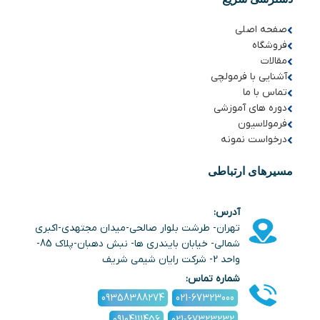
صفحه اصلی
فروشگاه
مقالات
آشنایی با فرمولچی
تماس با ما
دوره های آموزشی
فرمولاسیون
درخواست نمونه
مسیرهای ارتباطی
آدرس:
تهران- طرشت بلوار صالحی-میدان مجتهدی-اکبری
شمالی- خیابان بایندری ها- نبش دهبان-پلاک 85-
واحد 2- شرکت رایان شیمی شریف
شماره تماس:
09358388274
021-67323000
09104111456
021-67323232