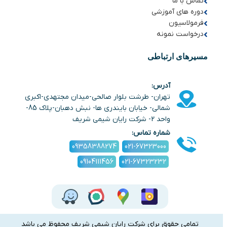
تماس با ما
دوره های آموزشی
فرمولاسیون
درخواست نمونه
مسیرهای ارتباطی
آدرس:
تهران- طرشت بلوار صالحی-میدان مجتهدی-اکبری
شمالی- خیابان بایندری ها- نبش دهبان-پلاک 85-
واحد 2- شرکت رایان شیمی شریف
شماره تماس:
09358388274
021-67323000
09104111456
021-67323232
تمامی حقوق برای شرکت رایان شیمی شریف محفوظ می باشد