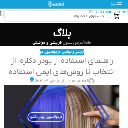
منو
Skip to navigation
Skip to main content
بلاگ
خانه
/
فرمولاسیون
/
آرایشی و مراقبتی
آرایشی و مراقبتی
,
فرمولاسیون
,
مو
راهنمای استفاده از پودر دکلره: از
انتخاب تا روش‌های ایمن استفاده
0
netsmart
در تاریخ مهر 29, 1403