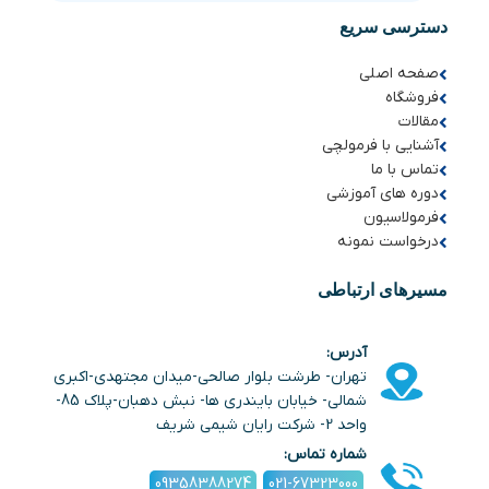
دسترسی سریع
صفحه اصلی
فروشگاه
مقالات
آشنایی با فرمولچی
تماس با ما
دوره های آموزشی
فرمولاسیون
درخواست نمونه
مسیرهای ارتباطی
آدرس:
تهران- طرشت بلوار صالحی-میدان مجتهدی-اکبری
شمالی- خیابان بایندری ها- نبش دهبان-پلاک 85-
واحد 2- شرکت رایان شیمی شریف
شماره تماس:
09358388274
021-67323000