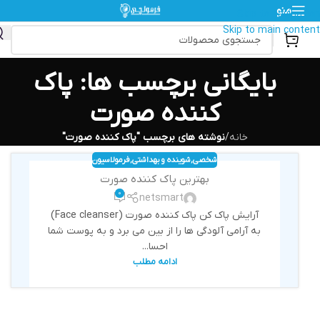
منو
Skip to navigation
Skip to main content
بایگانی برچسب ها: پاک
کننده صورت
خانه
/
نوشته های برچسب "پاک کننده صورت"
شخصی
,
شوینده و بهداشتی
,
فرمولاسیون
بهترین پاک کننده صورت
0
netsmart
آرایش پاک کن پاک کننده صورت (Face cleanser)
به آرامی آلودگی ها را از بین می برد و به پوست شما
احسا...
ادامه مطلب