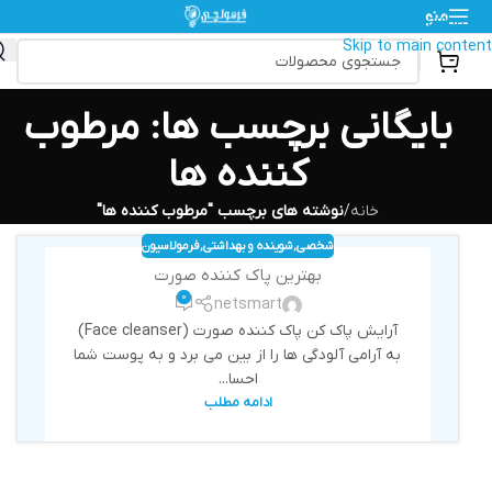
منو
Skip to navigation
Skip to main content
بایگانی برچسب ها: مرطوب
کننده ها
خانه
/
نوشته های برچسب "مرطوب کننده ها"
شخصی
,
شوینده و بهداشتی
,
فرمولاسیون
بهترین پاک کننده صورت
0
netsmart
آرایش پاک کن پاک کننده صورت (Face cleanser)
به آرامی آلودگی ها را از بین می برد و به پوست شما
احسا...
ادامه مطلب