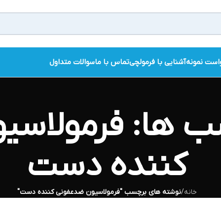
است نمونه
آشنایی با فرمولچی
تماس با ما
سوالات متداول
سب ها: فرمولاس
کننده دست
خانه
/
نوشته های برچسب "فرمولاسیون ضدعفونی کننده دست"