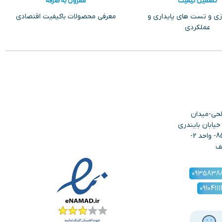
تضمین کیفیت
مقرون به صرفه
زی و تست های پایداری و
معرفی محصولات باکیفیت اقتصادی
عملکردی
لحی-میدان
یابان بایندری
ها- نبش دهبان-پلاک 85- واحد 2-
ف
0935838
0910411