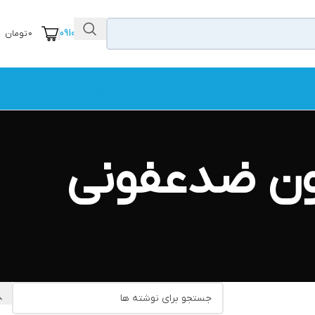
09104111456
0
تومان
شماره تماس: 67323000-021
یون ضدعفونی