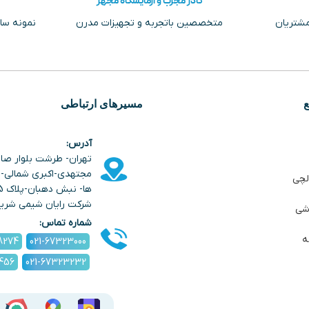
کادر مجرب و آزمایشگاه مجهز
مشتریان
متخصصین باتجربه و تجهیزات مدرن
نمونه سا
مسیرهای ارتباطی
آدرس:
تهران- طرشت بلوار صا
مجتهدی-اکبری شمالی- خ
لچی
شرکت رایان شیمی شری
شی
شماره تماس:
ه
8274
021-67323000
1456
021-67323232