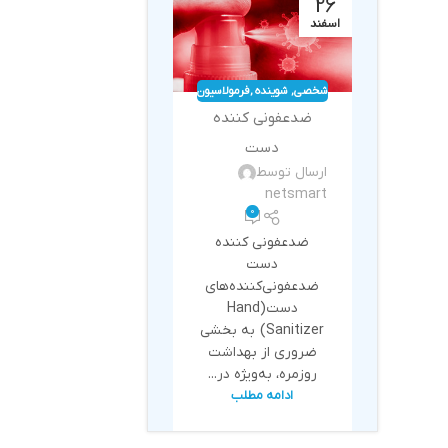
26
اسفند
شخصی
,
شوینده
,
فرمولاسیون
و
ضدعفونی کننده
بهداشتی
دست
ارسال توسط
netsmart
0
ضدعفونی کننده
دست
ضدعفونی‌کننده‌های
دست(Hand
Sanitizer) به بخشی
ضروری از بهداشت
روزمره، به‌ویژه در...
ادامه مطلب