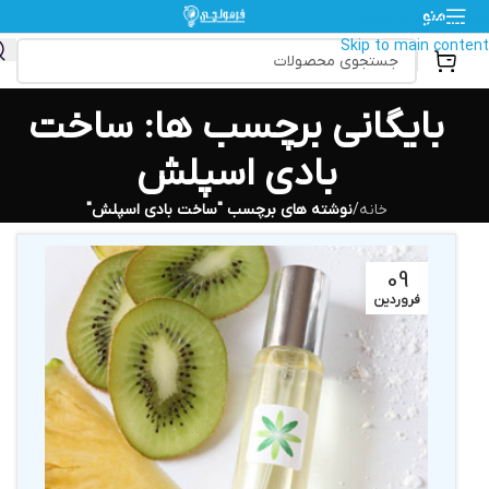
منو
Skip to navigation
Skip to main content
بایگانی برچسب ها: ساخت
بادی اسپلش
خانه
/
نوشته های برچسب "ساخت بادی اسپلش"
09
فروردین