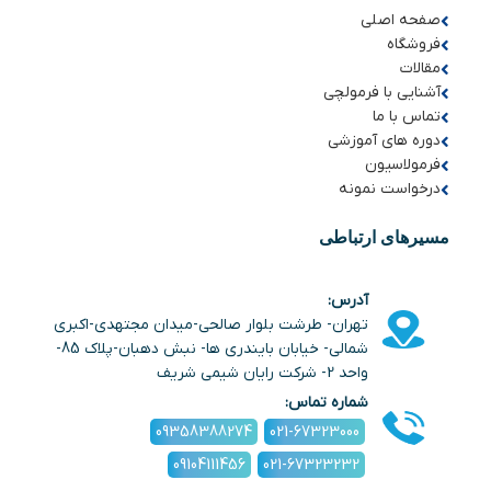
صفحه اصلی
فروشگاه
مقالات
آشنایی با فرمولچی
تماس با ما
دوره های آموزشی
فرمولاسیون
درخواست نمونه
مسیرهای ارتباطی
آدرس:
تهران- طرشت بلوار صالحی-میدان مجتهدی-اکبری
شمالی- خیابان بایندری ها- نبش دهبان-پلاک 85-
واحد 2- شرکت رایان شیمی شریف
شماره تماس:
09358388274
021-67323000
09104111456
021-67323232