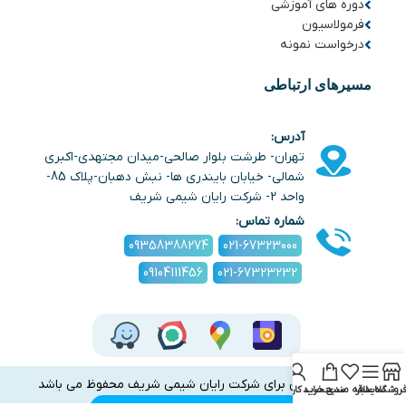
دوره های آموزشی
فرمولاسیون
درخواست نمونه
مسیرهای ارتباطی
آدرس:
تهران- طرشت بلوار صالحی-میدان مجتهدی-اکبری
شمالی- خیابان بایندری ها- نبش دهبان-پلاک 85-
واحد 2- شرکت رایان شیمی شریف
شماره تماس:
09358388274
021-67323000
09104111456
021-67323232
تمامی حقوق برای شرکت رایان شیمی شریف محفوظ می باشد
روشگاه
سایدبار
علاقه مندی
سبد خرید
حساب کاربری من